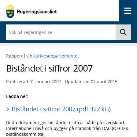
Me
När
Sö
du
börjar
skriva
så
Rapport från
Utrikesdepartementet
framträder
en
Biståndet i siffror 2007
lista
med
sökförslag
Publicerad
01 januari 2007
Uppdaterad
02 april 2015
Ladda ner:
Biståndet i siffror 2007 (pdf 322 kB)
Detta dokument ger biståndet i siffror både på svensk och
internationell nivå och bygger på statistik från DAC (OECD:s
biståndskommitté).