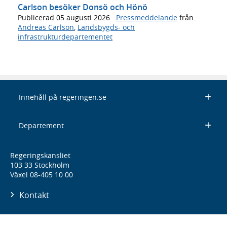
Carlson besöker Donsö och Hönö
Publicerad
05 augusti 2026
·
Pressmeddelande
från
Andreas Carlson
,
Landsbygds- och
infrastrukturdepartementet
Innehåll på regeringen.se
Departement
Regeringskansliet
103 33 Stockholm
Växel 08-405 10 00
Kontakt