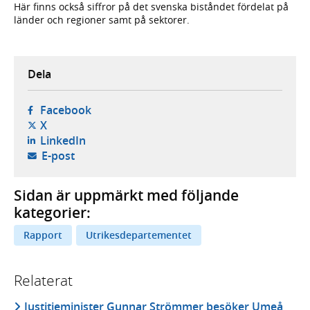
Här finns också siffror på det svenska biståndet fördelat på
länder och regioner samt på sektorer.
Dela
- öppnas i ny flik, extern webbplats,
Facebook
- öppnas i ny flik, extern webbplats,
X
- öppnas i ny flik, extern webbplats,
LinkedIn
- öppnar din e-postklient,
E-post
Sidan är uppmärkt med följande
kategorier:
Rapport
Utrikesdepartementet
Relaterat
Justitieminister Gunnar Strömmer besöker Umeå