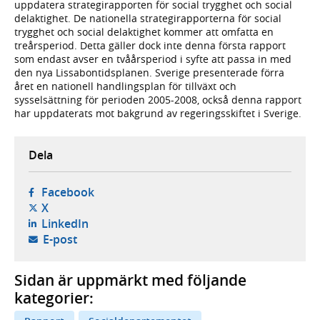
uppdatera strategirapporten för social trygghet och social
delaktighet. De nationella strategirapporterna för social
trygghet och social delaktighet kommer att omfatta en
treårsperiod. Detta gäller dock inte denna första rapport
som endast avser en tvåårsperiod i syfte att passa in med
den nya Lissabontidsplanen. Sverige presenterade förra
året en nationell handlingsplan för tillväxt och
sysselsättning för perioden 2005-2008, också denna rapport
har uppdaterats mot bakgrund av regeringsskiftet i Sverige.
Dela
- öppnas i ny flik, extern webbplats,
Facebook
- öppnas i ny flik, extern webbplats,
X
- öppnas i ny flik, extern webbplats,
LinkedIn
- öppnar din e-postklient,
E-post
Sidan är uppmärkt med följande
kategorier: