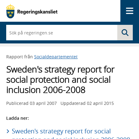
Me
När
Sö
du
börjar
skriva
så
Rapport från
Socialdepartementet
framträder
en
Sweden's strategy report for
lista
med
social protection and social
sökförslag
inclusion 2006-2008
Publicerad
03 april 2007
Uppdaterad
02 april 2015
Ladda ner:
Sweden's strategy report for social