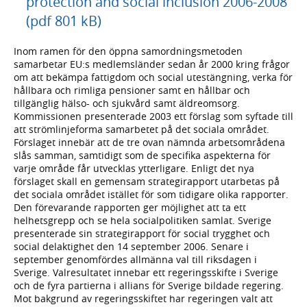
protection and social inclusion 2006-2008
(pdf 801 kB)
Inom ramen för den öppna samordningsmetoden
samarbetar EU:s medlemsländer sedan år 2000 kring frågor
om att bekämpa fattigdom och social utestängning, verka för
hållbara och rimliga pensioner samt en hållbar och
tillgänglig hälso- och sjukvård samt äldreomsorg.
Kommissionen presenterade 2003 ett förslag som syftade till
att strömlinjeforma samarbetet på det sociala området.
Förslaget innebär att de tre ovan nämnda arbetsområdena
slås samman, samtidigt som de specifika aspekterna för
varje område får utvecklas ytterligare. Enligt det nya
förslaget skall en gemensam strategirapport utarbetas på
det sociala området istället för som tidigare olika rapporter.
Den förevarande rapporten ger möjlighet att ta ett
helhetsgrepp och se hela socialpolitiken samlat. Sverige
presenterade sin strategirapport för social trygghet och
social delaktighet den 14 september 2006. Senare i
september genomfördes allmänna val till riksdagen i
Sverige. Valresultatet innebar ett regeringsskifte i Sverige
och de fyra partierna i allians för Sverige bildade regering.
Mot bakgrund av regeringsskiftet har regeringen valt att