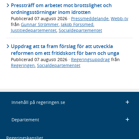
Pressträff om arbetet mot brottslighet och
ordningsstörningar inom idrotten
Publicerad
07 augusti 2026
·
Pressmeddelande
,
Webb-tv
från
Gunnar Strömmer
,
Jakob Forssmed
,
Justitiedepartementet
,
Socialdepartementet
Uppdrag att ta fram förslag för att utveckla
reformen om ett fritidskort för barn och unga
Publicerad
07 augusti 2026
·
Regeringsuppdrag
från
Regeringen
,
Socialdepartementet
Innehåll på regeringen.se
Departement
Regeringskansliet