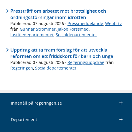
Pressträff om arbetet mot brottslighet och
ordningsstörningar inom idrotten
Publicerad
07 augusti 2026
·
Pressmeddelande
,
Webb-tv
från
Gunnar Strömmer
,
Jakob Forssmed
,
Justitiedepartementet
,
Socialdepartementet
Uppdrag att ta fram förslag för att utveckla
reformen om ett fritidskort för barn och unga
Publicerad
07 augusti 2026
·
Regeringsuppdrag
från
Regeringen
,
Socialdepartementet
Innehåll på regeringen.se
Departement