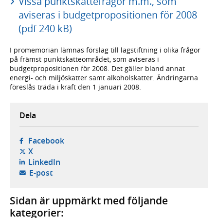
Vissa punktskattefrågor m.m., som
aviseras i budgetpropositionen för 2008
(pdf 240 kB)
I promemorian lämnas förslag till lagstiftning i olika frågor
på främst punktskatteområdet, som aviseras i
budgetpropositionen för 2008. Det gäller bland annat
energi- och miljöskatter samt alkoholskatter. Ändringarna
föreslås träda i kraft den 1 januari 2008.
Dela
- öppnas i ny flik, extern webbplats,
Facebook
- öppnas i ny flik, extern webbplats,
X
- öppnas i ny flik, extern webbplats,
LinkedIn
- öppnar din e-postklient,
E-post
Sidan är uppmärkt med följande
kategorier: