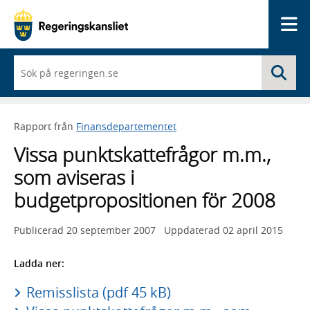
Me
När
Sö
du
börjar
skriva
så
Rapport från
Finansdepartementet
framträder
en
Vissa punktskattefrågor m.m.,
lista
med
som aviseras i
sökförslag
budgetpropositionen för 2008
Publicerad
20 september 2007
Uppdaterad
02 april 2015
Ladda ner:
Remisslista (pdf 45 kB)