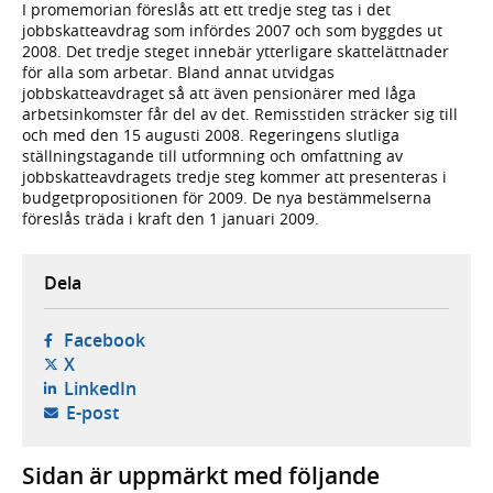
I promemorian föreslås att ett tredje steg tas i det
jobbskatteavdrag som infördes 2007 och som byggdes ut
2008. Det tredje steget innebär ytterligare skattelättnader
för alla som arbetar. Bland annat utvidgas
jobbskatteavdraget så att även pensionärer med låga
arbetsinkomster får del av det. Remisstiden sträcker sig till
och med den 15 augusti 2008. Regeringens slutliga
ställningstagande till utformning och omfattning av
jobbskatteavdragets tredje steg kommer att presenteras i
budgetpropositionen för 2009. De nya bestämmelserna
föreslås träda i kraft den 1 januari 2009.
Dela
- öppnas i ny flik, extern webbplats,
Facebook
- öppnas i ny flik, extern webbplats,
X
- öppnas i ny flik, extern webbplats,
LinkedIn
- öppnar din e-postklient,
E-post
Sidan är uppmärkt med följande