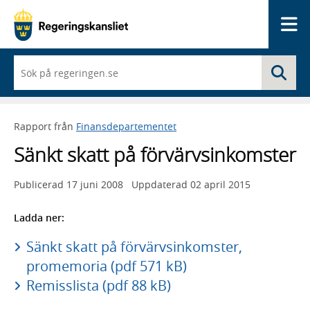
Me
När
Sö
du
börjar
skriva
så
Rapport från
Finansdepartementet
framträder
en
Sänkt skatt på förvärvsinkomster
lista
med
sökförslag
Publicerad
17 juni 2008
Uppdaterad
02 april 2015
Ladda ner:
Sänkt skatt på förvärvsinkomster,
promemoria (pdf 571 kB)
Remisslista (pdf 88 kB)