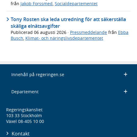
från
Jakob Forssmed
,
Socialdepartementet
Tony Rosten ska leda utredning för att säkerställa
skäliga elnätsavgifter
Publicerad
06 augusti 2026
·
Pressmeddelande
från
Ebba
Busch
,
Klimat- och näringslivsdepartementet
Innehåll på regeringen.se
Departement
Regeringskansliet
103 33 Stockholm
Växel 08-405 10 00
Kontakt