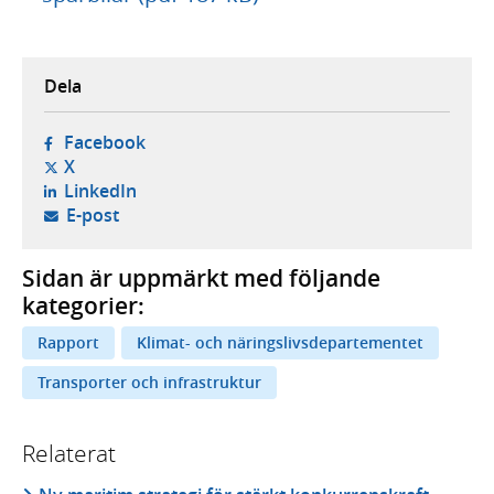
Dela
- öppnas i ny flik, extern webbplats,
Facebook
- öppnas i ny flik, extern webbplats,
X
- öppnas i ny flik, extern webbplats,
LinkedIn
- öppnar din e-postklient,
E-post
Sidan är uppmärkt med följande
kategorier:
Rapport
Klimat- och näringslivsdepartementet
Transporter och infrastruktur
Relaterat