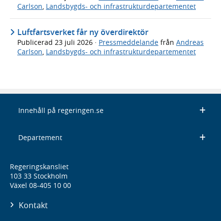
Carlson
,
Landsbygds- och infrastrukturdepartementet
Luftfartsverket får ny överdirektör
Publicerad
23 juli 2026
·
Pressmeddelande
från
Andreas
Carlson
,
Landsbygds- och infrastrukturdepartementet
Innehåll på regeringen.se
Departement
Regeringskansliet
103 33 Stockholm
Växel 08-405 10 00
Kontakt