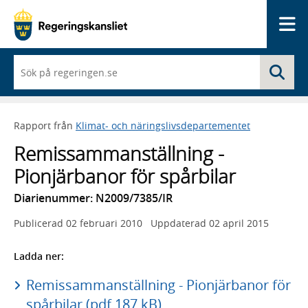
Me
När
Sö
du
börjar
skriva
så
Rapport från
Klimat- och näringslivsdepartementet
framträder
en
Remissammanställning -
lista
med
Pionjärbanor för spårbilar
sökförslag
Diarienummer: N2009/7385/IR
Publicerad
02 februari 2010
Uppdaterad
02 april 2015
Ladda ner:
Remissammanställning - Pionjärbanor för
spårbilar (pdf 187 kB)