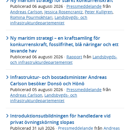
Ny maritim strategi för stärkt konkurrenskraft
Publicerad
06 augusti 2026
·
Pressmeddelande
från
Andreas Carlson
,
Jessica Rosencrantz
,
Peter Kullgren
,
Romina Pourmokhtari
,
Landsbygds- och
infrastrukturdepartementet
Ny maritim strategi – en kraftsamling för
konkurrenskraft, fossilfrihet, blå näringar och ett
levande hav
Publicerad
06 augusti 2026
·
Rapport
från
Landsbygds-
och infrastrukturdepartementet
Infrastruktur- och bostadsminister Andreas
Carlson besöker Donsö och Hönö
Publicerad
05 augusti 2026
·
Pressmeddelande
från
Andreas Carlson
,
Landsbygds- och
infrastrukturdepartementet
Introduktionsutbildningen för handledare vid
privat övningskörning slopas
Publicerad
31 juli 2026
·
Pressmeddelande
från
Andreas