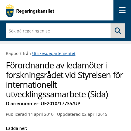
Me
När
Sö
du
börjar
skriva
så
Rapport från
Utrikesdepartementet
framträder
en
Förordnande av ledamöter i
lista
med
forskningsrådet vid Styrelsen för
sökförslag
internationellt
utvecklingssamarbete (Sida)
Diarienummer: UF2010/17735/UP
Publicerad
14 april 2010
Uppdaterad
02 april 2015
Ladda ner: