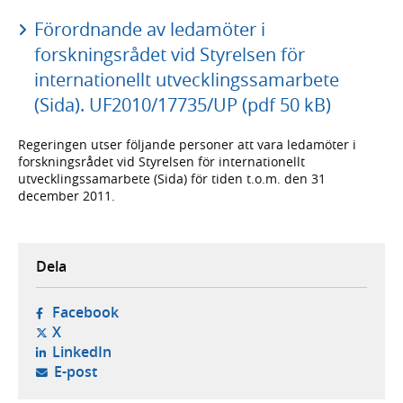
Förordnande av ledamöter i
forskningsrådet vid Styrelsen för
internationellt utvecklingssamarbete
(Sida). UF2010/17735/UP (pdf 50 kB)
Regeringen utser följande personer att vara ledamöter i
forskningsrådet vid Styrelsen för internationellt
utvecklingssamarbete (Sida) för tiden t.o.m. den 31
december 2011.
Dela
- öppnas i ny flik, extern webbplats,
Facebook
- öppnas i ny flik, extern webbplats,
X
- öppnas i ny flik, extern webbplats,
LinkedIn
- öppnar din e-postklient,
E-post