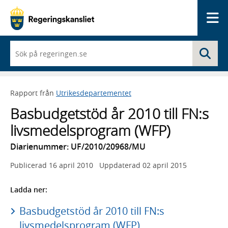
Me
När
Sö
du
börjar
skriva
så
Rapport från
Utrikesdepartementet
framträder
en
Basbudgetstöd år 2010 till FN:s
lista
med
livsmedelsprogram (WFP)
sökförslag
Diarienummer: UF/2010/20968/MU
Publicerad
16 april 2010
Uppdaterad
02 april 2015
Ladda ner:
Basbudgetstöd år 2010 till FN:s
livsmedelsprogram (WFP)