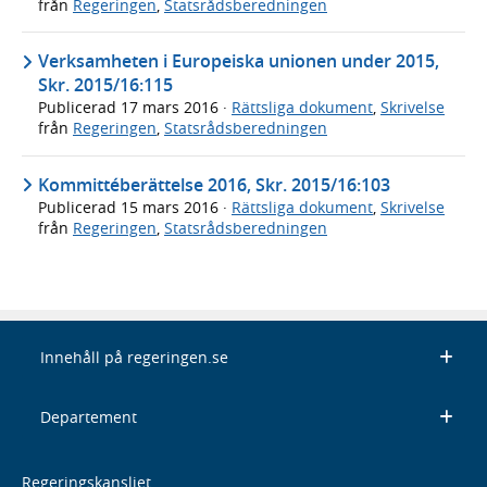
från
Regeringen
,
Statsrådsberedningen
Verksamheten i Europeiska unionen under 2015,
Skr. 2015/16:115
Publicerad
17 mars 2016
·
Rättsliga dokument
,
Skrivelse
från
Regeringen
,
Statsrådsberedningen
Kommittéberättelse 2016, Skr. 2015/16:103
Publicerad
15 mars 2016
·
Rättsliga dokument
,
Skrivelse
från
Regeringen
,
Statsrådsberedningen
Innehåll på regeringen.se
Departement
Regeringskansliet