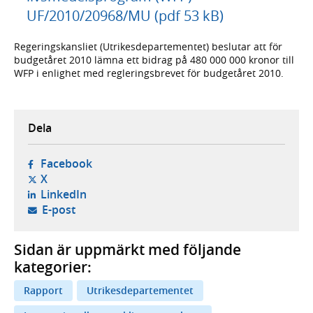
UF/2010/20968/MU (pdf 53 kB)
Regeringskansliet (Utrikesdepartementet) beslutar att för
budgetåret 2010 lämna ett bidrag på 480 000 000 kronor till
WFP i enlighet med regleringsbrevet för budgetåret 2010.
Dela
- öppnas i ny flik, extern webbplats,
Facebook
- öppnas i ny flik, extern webbplats,
X
- öppnas i ny flik, extern webbplats,
LinkedIn
- öppnar din e-postklient,
E-post
Sidan är uppmärkt med följande
kategorier:
Rapport
Utrikesdepartementet