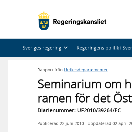
Huvudnavigering
Sveriges regering
Regeringens politik i Sve
Rapport från
Utrikesdepartementet
Seminarium om h
ramen för det Öst
Diarienummer: UF2010/39264/EC
Publicerad
22 juni 2010
Uppdaterad
02 april 