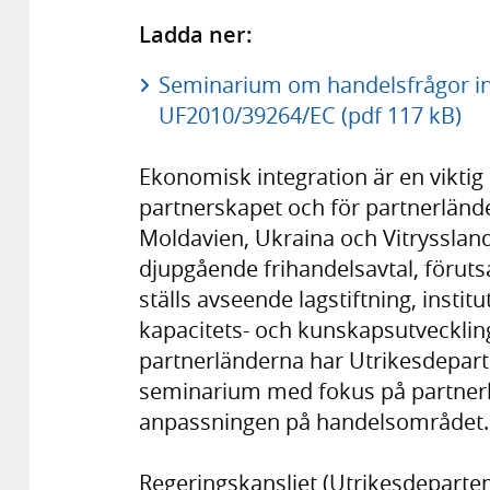
Ladda ner:
Seminarium om handelsfrågor in
UF2010/39264/EC (pdf 117 kB)
Ekonomisk integration är en viktig
partnerskapet och för partnerländ
Moldavien, Ukraina och Vitryssland
djupgående frihandelsavtal, förutsa
ställs avseende lagstiftning, institut
kapacitets- och kunskapsutvecklin
partnerländerna har Utrikesdeparte
seminarium med fokus på partner
anpassningen på handelsområdet.
Regeringskansliet (Utrikesdepartem