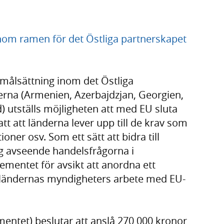
om ramen för det Östliga partnerskapet
 målsättning inom det Östliga
erna (Armenien, Azerbajdzjan, Georgien,
) utställs möjligheten att med EU sluta
tt att länderna lever upp till de krav som
ioner osv. Som ett sätt att bidra till
g avseende handelsfrågorna i
mentet för avsikt att anordna ett
ländernas myndigheters arbete med EU-
entet) beslutar att anslå 270 000 kronor