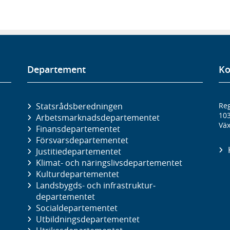
Departement
Ko
Statsrådsberedningen
Reg
10
Arbetsmarknads­departementet
Väx
Finans­departementet
Försvars­departementet
Justitie­departementet
Klimat- och näringslivs­departementet
Kultur­departementet
Landsbygds- och infrastruktur­
departementet
Social­departementet
Utbildnings­departementet