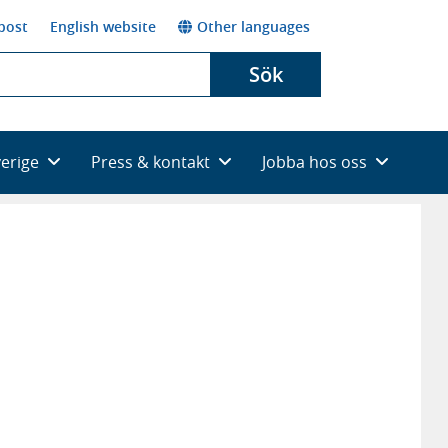
post
English website
Other languages
Sök
verige
Press & kontakt
Jobba hos oss