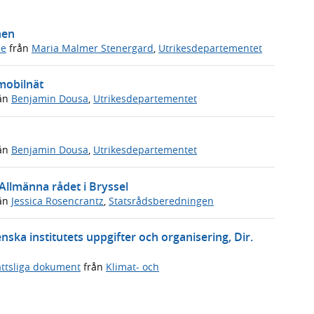
hen
de
från
Maria Malmer Stenergard
,
Utrikesdepartementet
 mobilnät
ån
Benjamin Dousa
,
Utrikesdepartementet
ån
Benjamin Dousa
,
Utrikesdepartementet
 Allmänna rådet i Bryssel
ån
Jessica Rosencrantz
,
Statsrådsberedningen
ska institutets uppgifter och organisering, Dir.
ttsliga dokument
från
Klimat- och