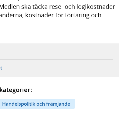
Medlen ska täcka rese- och logikostnader
länderna, kostnader för förtäring och
ebbplats,
ern webbplats,
 ny flik, extern webbplats,
- öppnar din e-postklient,
t
kategorier:
Handelspolitik och främjande