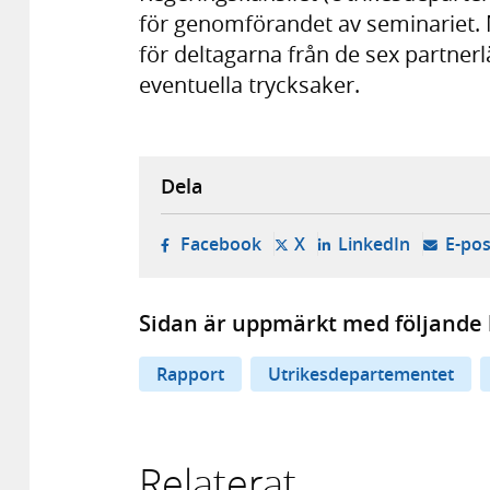
för genomförandet av seminariet. 
för deltagarna från de sex partner
eventuella trycksaker.
Dela
- öppnas i ny flik, extern w
- öppnas i ny flik, ext
- öppnas i
Facebook
X
LinkedIn
E-pos
Sidan är uppmärkt med följande 
Rapport
Utrikesdepartementet
Relaterat