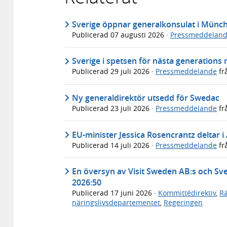
Sverige öppnar generalkonsulat i Münc
Publicerad
07 augusti 2026
·
Pressmeddelan
Sverige i spetsen för nästa generations
Publicerad
29 juli 2026
·
Pressmeddelande
fr
Ny generaldirektör utsedd för Swedac
Publicerad
23 juli 2026
·
Pressmeddelande
fr
EU-minister Jessica Rosencrantz deltar i
Publicerad
14 juli 2026
·
Pressmeddelande
fr
En översyn av Visit Sweden AB:s och Sven
2026:50
Publicerad
17 juni 2026
·
Kommittédirektiv
,
Rä
näringslivsdepartementet
,
Regeringen