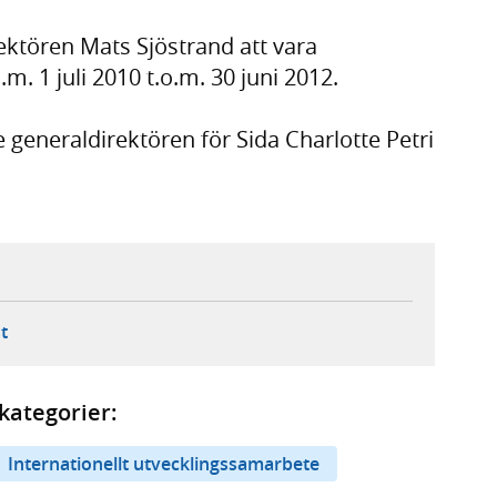
ektören Mats Sjöstrand att vara
.m. 1 juli 2010 t.o.m. 30 juni 2012.
e generaldirektören för Sida Charlotte Petri
ebbplats,
ern webbplats,
 ny flik, extern webbplats,
- öppnar din e-postklient,
t
kategorier:
Internationellt utvecklingssamarbete