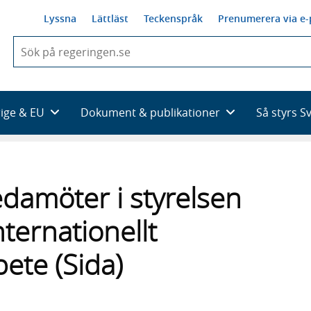
Lyssna
Lättläst
Teckenspråk
Prenumerera via e-
När
du
börjar
skriva
så
rige & EU
Dokument & publikationer
Så styrs S
framträder
en
lista
med
sökförslag
damöter i styrelsen
nternationellt
ete (Sida)