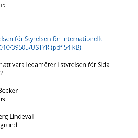
015
sen för Styrelsen för internationellt
010/39505/USTYR (pdf 54 kB)
att vara ledamöter i styrelsen för Sida
2.
 Becker
ist
rg Lindevall
egrund