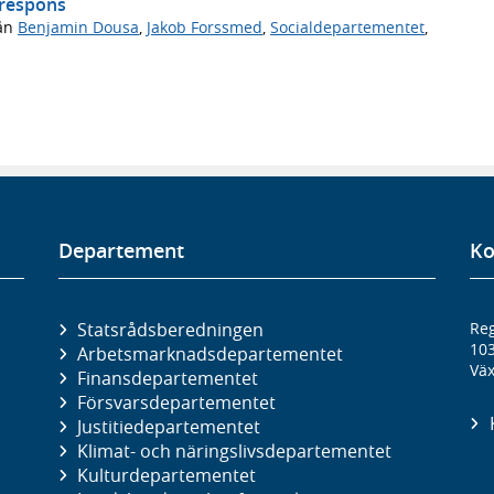
arespons
ån
Benjamin Dousa
,
Jakob Forssmed
,
Socialdepartementet
,
Departement
Ko
Statsrådsberedningen
Reg
10
Arbetsmarknads­departementet
Väx
Finans­departementet
Försvars­departementet
Justitie­departementet
Klimat- och näringslivs­departementet
Kultur­departementet