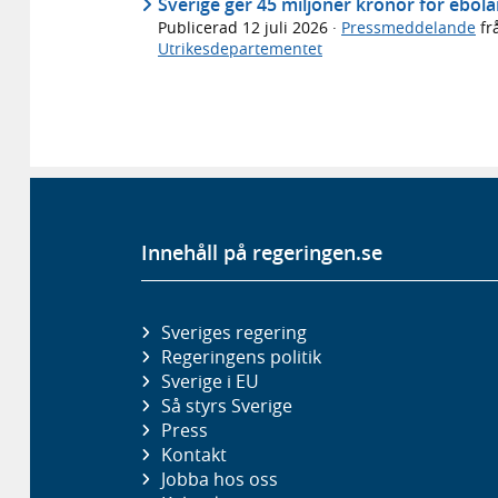
Sverige ger 45 miljoner kronor för ebol
Publicerad
12 juli 2026
·
Pressmeddelande
fr
Utrikesdepartementet
Innehåll på regeringen.se
Sveriges regering
Regeringens politik
Sverige i EU
Så styrs Sverige
Press
Kontakt
Jobba hos oss