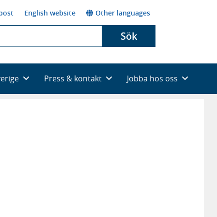
post
English website
Other languages
Sök
verige
Press & kontakt
Jobba hos oss