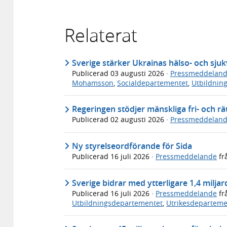
Relaterat
Sverige stärker Ukrainas hälso- och sj
Publicerad
03 augusti 2026
·
Pressmeddelan
Mohamsson
,
Socialdepartementet
,
Utbildnin
Regeringen stödjer mänskliga fri- och r
Publicerad
02 augusti 2026
·
Pressmeddelan
Ny styrelseordförande för Sida
Publicerad
16 juli 2026
·
Pressmeddelande
fr
Sverige bidrar med ytterligare 1,4 milja
Publicerad
16 juli 2026
·
Pressmeddelande
fr
Utbildningsdepartementet
,
Utrikesdeparteme