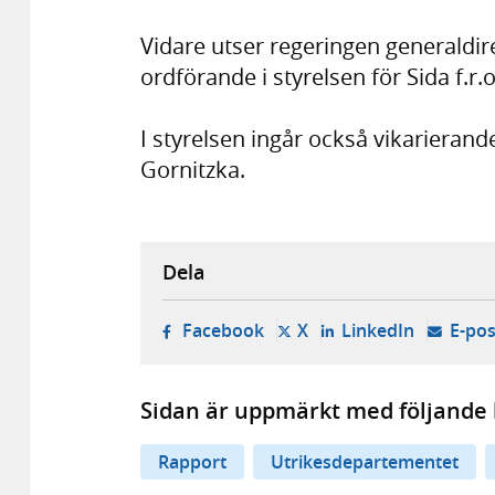
Vidare utser regeringen generaldir
ordförande i styrelsen för Sida f.r.o
I styrelsen ingår också vikarierand
Gornitzka.
Dela
- öppnas i ny flik, extern w
- öppnas i ny flik, ext
- öppnas i
Facebook
X
LinkedIn
E-pos
Sidan är uppmärkt med följande 
Rapport
Utrikesdepartementet