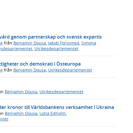
ukvård genom partnerskap och svensk expertis
de
från
Benjamin Dousa
,
Jakob Forssmed
,
Simona
gsdepartementet
,
Utrikesdepartementet
ättigheter och demokrati i Östeuropa
de
från
Benjamin Dousa
,
Utrikesdepartementet
ån
Benjamin Dousa
,
Utrikesdepartementet
rder kronor till Världsbankens verksamhet i Ukraina
ån
Benjamin Dousa
,
Lotta Edholm
,
ntet