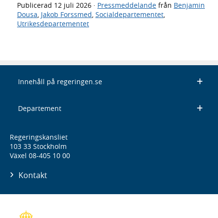
Publicerad
12 juli 2026
·
Pressmeddelande
från
Benjamin
Dousa
,
Jakob Forssmed
,
Socialdepartementet
,
Utrikesdepartementet
Innehåll på regeringen.se
Departement
Regeringskansliet
103 33 Stockholm
Växel 08-405 10 00
Kontakt