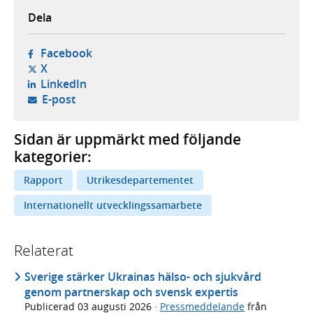
Dela
- öppnas i ny flik, extern webbplats,
Facebook
- öppnas i ny flik, extern webbplats,
X
- öppnas i ny flik, extern webbplats,
LinkedIn
- öppnar din e-postklient,
E-post
Sidan är uppmärkt med följande
kategorier:
Rapport
Utrikesdepartementet
Internationellt utvecklingssamarbete
Relaterat
Sverige stärker Ukrainas hälso- och sjukvård
genom partnerskap och svensk expertis
Publicerad
03 augusti 2026
·
Pressmeddelande
från