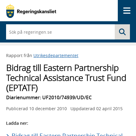
Me
När
Sö
du
börjar
skriva
så
Rapport från
Utrikesdepartementet
framträder
en
Bidrag till Eastern Partnership
lista
med
Technical Assistance Trust Fund
sökförslag
(EPTATF)
Diarienummer: UF2010/74939/UD/EC
Publicerad
10 december 2010
Uppdaterad
02 april 2015
Ladda ner:
Bidrag till Eastern Partnership Technical