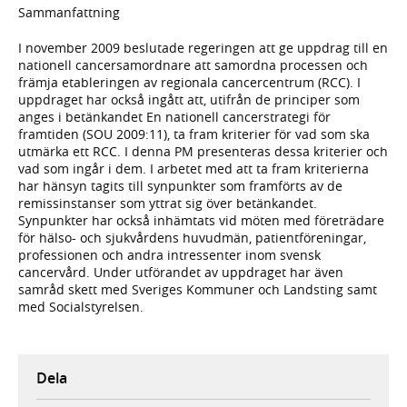
Sammanfattning
I november 2009 beslutade regeringen att ge uppdrag till en
nationell cancersamordnare att samordna processen och
främja etableringen av regionala cancercentrum (RCC). I
uppdraget har också ingått att, utifrån de principer som
anges i betänkandet En nationell cancerstrategi för
framtiden (SOU 2009:11), ta fram kriterier för vad som ska
utmärka ett RCC. I denna PM presenteras dessa kriterier och
vad som ingår i dem. I arbetet med att ta fram kriterierna
har hänsyn tagits till synpunkter som framförts av de
remissinstanser som yttrat sig över betänkandet.
Synpunkter har också inhämtats vid möten med företrädare
för hälso- och sjukvårdens huvudmän, patientföreningar,
professionen och andra intressenter inom svensk
cancervård. Under utförandet av uppdraget har även
samråd skett med Sveriges Kommuner och Landsting samt
med Socialstyrelsen.
Dela