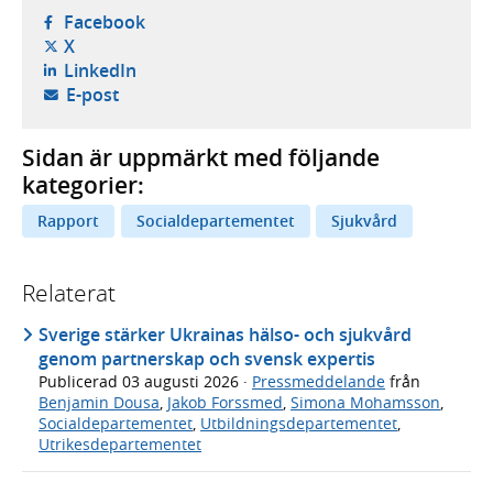
- öppnas i ny flik, extern webbplats,
Facebook
- öppnas i ny flik, extern webbplats,
X
- öppnas i ny flik, extern webbplats,
LinkedIn
- öppnar din e-postklient,
E-post
Sidan är uppmärkt med följande
kategorier:
Rapport
Socialdepartementet
Sjukvård
Relaterat
Sverige stärker Ukrainas hälso- och sjukvård
genom partnerskap och svensk expertis
Publicerad
03 augusti 2026
·
Pressmeddelande
från
Benjamin Dousa
,
Jakob Forssmed
,
Simona Mohamsson
,
Socialdepartementet
,
Utbildningsdepartementet
,
Utrikesdepartementet