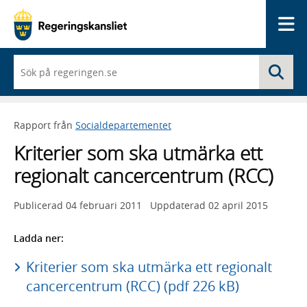
Me
När
Sö
du
börjar
skriva
så
Rapport från
Socialdepartementet
framträder
en
Kriterier som ska utmärka ett
lista
med
regionalt cancercentrum (RCC)
sökförslag
Publicerad
04 februari 2011
Uppdaterad
02 april 2015
Ladda ner:
Kriterier som ska utmärka ett regionalt
cancercentrum (RCC) (pdf 226 kB)