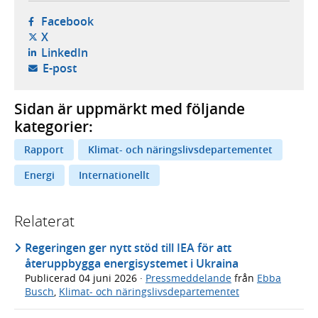
- öppnas i ny flik, extern webbplats,
Facebook
- öppnas i ny flik, extern webbplats,
X
- öppnas i ny flik, extern webbplats,
LinkedIn
- öppnar din e-postklient,
E-post
Sidan är uppmärkt med följande
kategorier:
Rapport
Klimat- och näringslivsdepartementet
Energi
Internationellt
Relaterat
Regeringen ger nytt stöd till IEA för att
återuppbygga energisystemet i Ukraina
Publicerad
04 juni 2026
·
Pressmeddelande
från
Ebba
Busch
,
Klimat- och näringslivsdepartementet