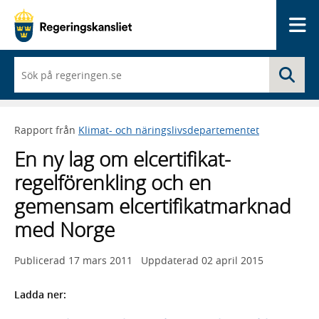
Me
När
Sö
du
börjar
skriva
så
Rapport från
Klimat- och näringslivsdepartementet
framträder
en
En ny lag om elcertifikat-
lista
med
regelförenkling och en
sökförslag
gemensam elcertifikatmarknad
med Norge
Publicerad
17 mars 2011
Uppdaterad
02 april 2015
Ladda ner: