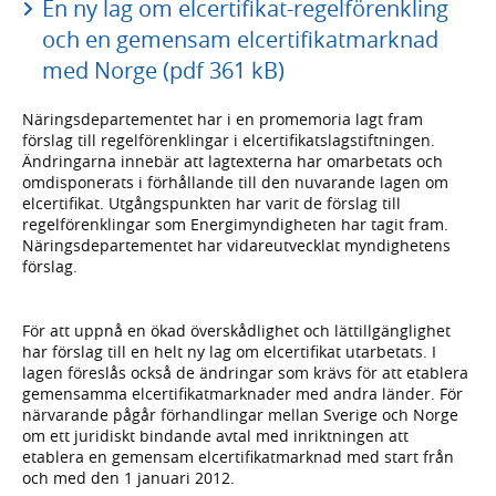
En ny lag om elcertifikat-regelförenkling
och en gemensam elcertifikatmarknad
med Norge (pdf 361 kB)
Näringsdepartementet har i en promemoria lagt fram
förslag till regelförenklingar i elcertifikatslagstiftningen.
Ändringarna innebär att lagtexterna har omarbetats och
omdisponerats i förhållande till den nuvarande lagen om
elcertifikat. Utgångspunkten har varit de förslag till
regelförenklingar som Energimyndigheten har tagit fram.
Näringsdepartementet har vidareutvecklat myndighetens
förslag.
För att uppnå en ökad överskådlighet och lättillgänglighet
har förslag till en helt ny lag om elcertifikat utarbetats. I
lagen föreslås också de ändringar som krävs för att etablera
gemensamma elcertifikatmarknader med andra länder. För
närvarande pågår förhandlingar mellan Sverige och Norge
om ett juridiskt bindande avtal med inriktningen att
etablera en gemensam elcertifikatmarknad med start från
och med den 1 januari 2012.