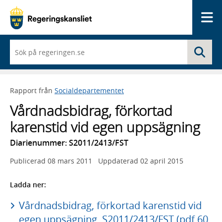
Me
När
Sö
du
börjar
skriva
så
Rapport från
Socialdepartementet
framträder
en
Vårdnadsbidrag, förkortad
lista
med
karenstid vid egen uppsägning
sökförslag
Diarienummer: S2011/2413/FST
Publicerad
08 mars 2011
Uppdaterad
02 april 2015
Ladda ner:
Vårdnadsbidrag, förkortad karenstid vid
egen uppsägning, S2011/2413/FST (pdf 60