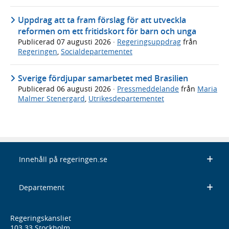
Uppdrag att ta fram förslag för att utveckla
reformen om ett fritidskort för barn och unga
Publicerad
07 augusti 2026
·
Regeringsuppdrag
från
Regeringen
,
Socialdepartementet
Sverige fördjupar samarbetet med Brasilien
Publicerad
06 augusti 2026
·
Pressmeddelande
från
Maria
Malmer Stenergard
,
Utrikesdepartementet
Innehåll på regeringen.se
Departement
Regeringskansliet
103 33 Stockholm