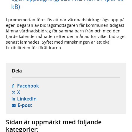
kB)
I promemorian föreslås att när vårdnadsbidrag sägs upp på
egen begäran av bidragsmottagaren får kommunen tidigast
lämna vårdnadsbidrag för samma barn från och med den
fjärde kalendermånaden efter den månad för vilket bidraget
senast lämnades. Syftet med minskningen är att öka
flexibiliteten för föräldrarna.
Dela
- öppnas i ny flik, extern webbplats,
Facebook
- öppnas i ny flik, extern webbplats,
X
- öppnas i ny flik, extern webbplats,
LinkedIn
- öppnar din e-postklient,
E-post
Sidan är uppmärkt med följande
kategorier: