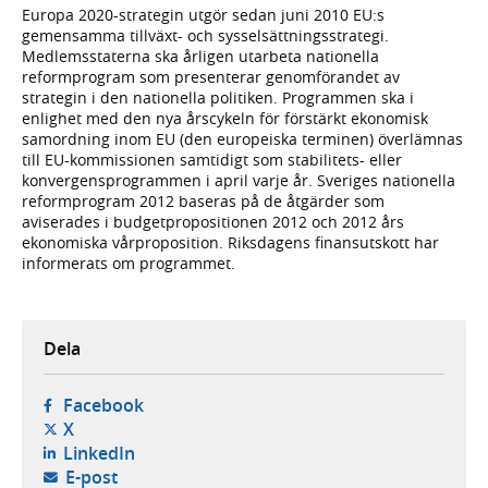
Europa 2020-strategin utgör sedan juni 2010 EU:s
gemensamma tillväxt- och sysselsättningsstrategi.
Medlemsstaterna ska årligen utarbeta nationella
reformprogram som presenterar genomförandet av
strategin i den nationella politiken. Programmen ska i
enlighet med den nya årscykeln för förstärkt ekonomisk
samordning inom EU (den europeiska terminen) överlämnas
till EU-kommissionen samtidigt som stabilitets- eller
konvergensprogrammen i april varje år. Sveriges nationella
reformprogram 2012 baseras på de åtgärder som
aviserades i budgetpropositionen 2012 och 2012 års
ekonomiska vårproposition. Riksdagens finansutskott har
informerats om programmet.
Dela
- öppnas i ny flik, extern webbplats,
Facebook
- öppnas i ny flik, extern webbplats,
X
- öppnas i ny flik, extern webbplats,
LinkedIn
- öppnar din e-postklient,
E-post