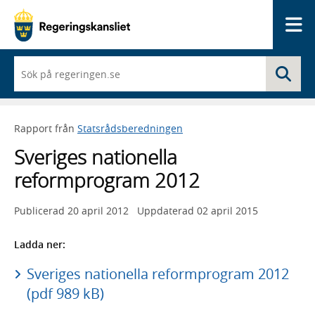
Me
När
Sö
du
börjar
skriva
så
Rapport från
Statsrådsberedningen
framträder
en
Sveriges nationella
lista
med
reformprogram 2012
sökförslag
Publicerad
20 april 2012
Uppdaterad
02 april 2015
Ladda ner:
Sveriges nationella reformprogram 2012
(pdf 989 kB)