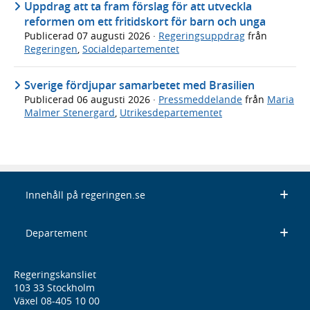
Uppdrag att ta fram förslag för att utveckla
reformen om ett fritidskort för barn och unga
Publicerad
07 augusti 2026
·
Regeringsuppdrag
från
Regeringen
,
Socialdepartementet
Sverige fördjupar samarbetet med Brasilien
Publicerad
06 augusti 2026
·
Pressmeddelande
från
Maria
Malmer Stenergard
,
Utrikesdepartementet
Innehåll på regeringen.se
Departement
Regeringskansliet
103 33 Stockholm
Växel 08-405 10 00