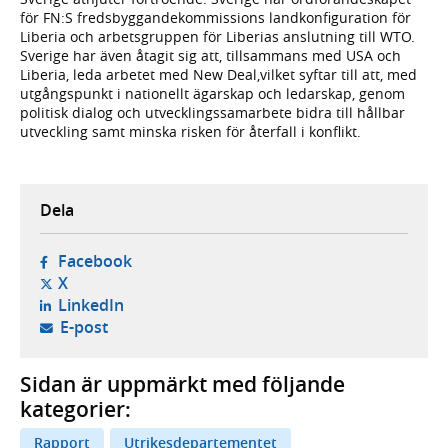
för FN:S fredsbyggandekommissions landkonfiguration för
Liberia och arbetsgruppen för Liberias anslutning till WTO.
Sverige har även åtagit sig att, tillsammans med USA och
Liberia, leda arbetet med New Deal,vilket syftar till att, med
utgångspunkt i nationellt ägarskap och ledarskap, genom
politisk dialog och utvecklingssamarbete bidra till hållbar
utveckling samt minska risken för återfall i konflikt.
Dela
- öppnas i ny flik, extern webbplats,
Facebook
- öppnas i ny flik, extern webbplats,
X
- öppnas i ny flik, extern webbplats,
LinkedIn
- öppnar din e-postklient,
E-post
Sidan är uppmärkt med följande
kategorier:
Rapport
Utrikesdepartementet