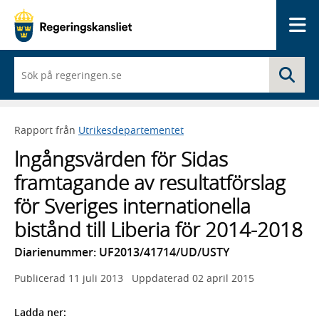
Me
När
Sö
du
börjar
skriva
så
Rapport från
Utrikesdepartementet
framträder
en
lngångsvärden för Sidas
lista
med
framtagande av resultatförslag
sökförslag
för Sveriges internationella
bistånd till Liberia för 2014-2018
Diarienummer: UF2013/41714/UD/USTY
Publicerad
11 juli 2013
Uppdaterad
02 april 2015
Ladda ner: