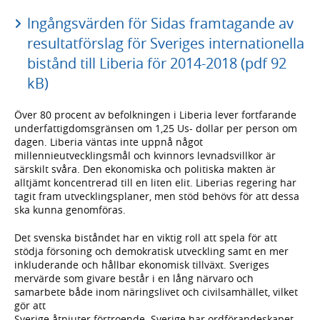
lngångsvärden för Sidas framtagande av
resultatförslag för Sveriges internationella
bistånd till Liberia för 2014-2018 (pdf 92
kB)
Över 80 procent av befolkningen i Liberia lever fortfarande
underfattigdomsgränsen om 1,25 Us- dollar per person om
dagen. Liberia väntas inte uppnå något
millennieutvecklingsmål och kvinnors levnadsvillkor är
särskilt svåra. Den ekonomiska och politiska makten är
alltjämt koncentrerad till en liten elit. Liberias regering har
tagit fram utvecklingsplaner, men stöd behövs för att dessa
ska kunna genomföras.
Det svenska biståndet har en viktig roll att spela för att
stödja försoning och demokratisk utveckling samt en mer
inkluderande och hållbar ekonomisk tillväxt. Sveriges
mervärde som givare består i en lång närvaro och
samarbete både inom näringslivet och civilsamhället, vilket
gör att
Sverige åtnjuter förtroende. Sverige har ordförandeskapet