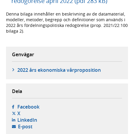
redogörelse april 2022 (pdf 283 kB)
Denna bilaga innehåller en beskrivning av de datamaterial,
modeller, metoder, begrepp och definitioner som används i
2022 års fördelningspolitiska redogörelse (prop. 2021/22:100
bilaga 2).
Genvägar
2022 års ekonomiska vårproposition
Dela
- öppnas i ny flik, extern webbplats,
Facebook
- öppnas i ny flik, extern webbplats,
X
- öppnas i ny flik, extern webbplats,
LinkedIn
- öppnar din e-postklient,
E-post