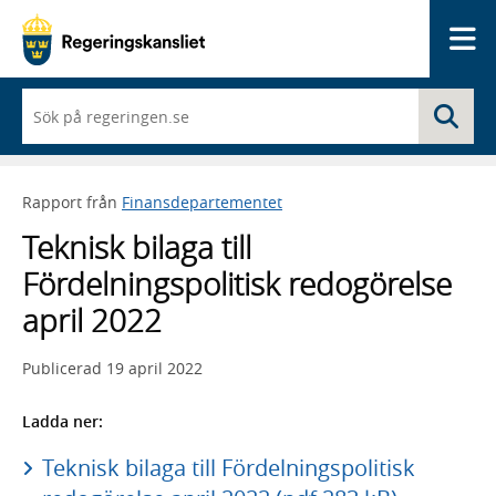
Me
När
Sö
du
börjar
skriva
så
Rapport från
Finansdepartementet
framträder
en
Teknisk bilaga till
lista
med
Fördelningspolitisk redogörelse
sökförslag
april 2022
Publicerad
19 april 2022
Ladda ner:
Teknisk bilaga till Fördelningspolitisk