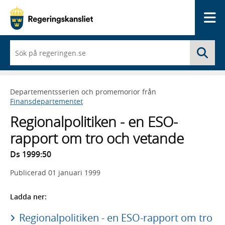
Me
När
Sö
du
börjar
skriva
så
Departementsserien och promemorior från
framträder
Finansdepartementet
en
lista
Regionalpolitiken - en ESO-
med
sökförslag
rapport om tro och vetande
Ds 1999:50
Publicerad
01 januari 1999
Ladda ner:
Regionalpolitiken - en ESO-rapport om tro