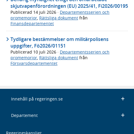
skjutvapenförordningen (EU) 2025/41, Fi2026/00195
Publicerad
14 juli 2026
·
Departementsserien och
promemorior
,
Rättsliga dokument
från
Finansdepartementet
Tydligare bestämmelser om militärpolisens
uppgifter, Fö2026/01151
Publicerad
10 juli 2026
·
Departementsserien och
promemorior
,
Rättsliga dokument
från
Försvarsdepartementet
Innehåll på regeringen.se
Departement
Regeringskansliet