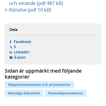
och vetande (pdf 487 kB)
Rättelse (pdf 10 kB)
Dela
- öppnas i ny flik, extern webbplats,
Facebook
- öppnas i ny flik, extern webbplats,
X
- öppnas i ny flik, extern webbplats,
LinkedIn
- öppnar din e-postklient,
E-post
Sidan är uppmärkt med följande
kategorier
Departementsserien och promemorior
Rättsliga dokument
Finansdepartementet