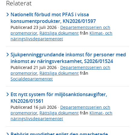
Relaterat
Nationellt förbud mot PFAS i vissa
konsumentprodukter, KN2026/01597
Publicerad
23 juli 2026
·
Departementsserien och
promemorior
,
Rättsliga dokument
från
Klimat- och
näringslivsdepartementet
Sjukpenninggrundande inkomst för personer med
inkomst av näringsverksamhet, S2026/01524
Publicerad
21 juli 2026
·
Departementsserien och
promemorior
,
Rättsliga dokument
från
Socialdepartementet
Ett nytt system för miljösanktionsavgifter,
KN2026/01561
Publicerad
16 juli 2026
·
Departementsserien och
promemorior
,
Rättsliga dokument
från
Klimat- och
näringslivsdepartementet
Behörig myndighet enligt den omarbetade