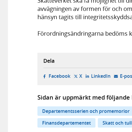
Skatteverket ska få möjlighet till d
avvägningen av formen för och omf
hänsyn tagits till integritetsskydds
Förordningsändringarna bedöms kun
Dela
- öppnas i ny flik, extern w
- öppnas i ny flik, ext
- öppnas i
Facebook
X
LinkedIn
E-pos
Sidan är uppmärkt med följande 
Departementsserien och promemorior
Finansdepartementet
Skatt och tull