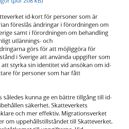
gor (pdf 208 kB)
tteverket id-kort för personer som är
rian föreslås ändringar i förordningen om
Sverige samt i förordningen om behandling
ligt utlännings- och
ringarna görs för att möjliggöra för
lstånd i Sverige att använda uppgifter som
 att styrka sin identitet vid ansökan om id-
tare för personer som har fått
åledes kunna ge en bättre tillgång till id-
ibehållen säkerhet. Skatteverkets
klare och mer effektiv. Migrationsverket
r om uppehållstillståndet till Skatteverket.