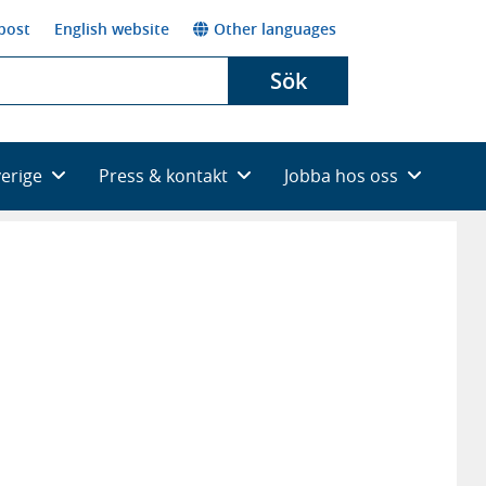
post
English website
Other languages
Sök
verige
Press & kontakt
Jobba hos oss