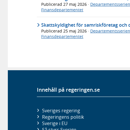
Publicerad
27 maj 2026
·
Departementsserie
Finansdepartementet
Skattskyldighet för samriskföretag och 
Publicerad
25 maj 2026
·
Departementsserie
Finansdepartementet
Innehåll på regeringen.se
Sveriges regering
Regeringens politik
Sverige i EU
Så styrs Sverige