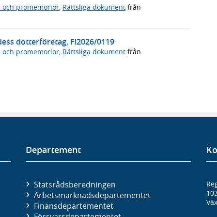
n och promemorior
,
Rättsliga dokument
från
dess dotterföretag, Fi2026/0119
n och promemorior
,
Rättsliga dokument
från
Departement
Ko
Statsrådsberedningen
Reg
10
Arbetsmarknads­departementet
Väx
Finans­departementet
Försvars­departementet