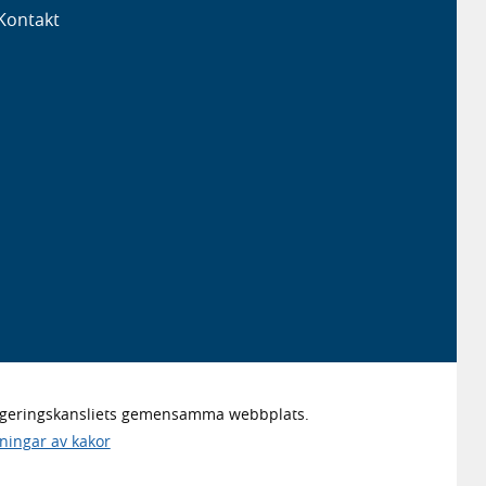
Kontakt
Regeringskansliets gemensamma webbplats.
lningar av kakor