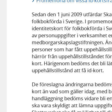
Promemoria om vissa id-kortsfrå
Sedan den 1 juni 2009 utfärdar Ska
folkbokförda i Sverige. I promemo
identitetskort för folkbokförda i 
av personuppgifter i verksamhet en
medborgarskapslagstiftningen. Änd
personer som har fått uppehållstil
härrör från uppehållstillståndet för
kort. Härigenom bedöms det bli lät
uppehållstillstånd att få id-kort.
De föreslagna ändringarna bedöms s
kort än vad som gäller idag, med b
handläggning bedöms vidare bli en
ska vara skyldigt att lämna uppgifte