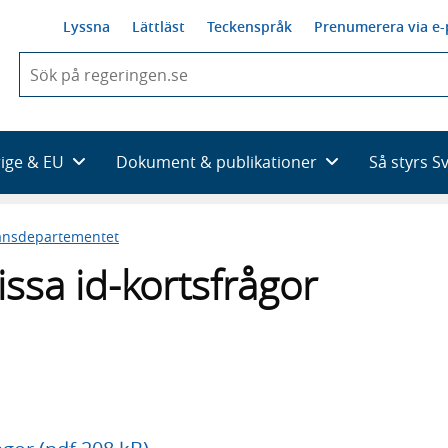
Lyssna
Lättläst
Teckenspråk
Prenumerera via e-
När
du
börjar
skriva
så
rige & EU
Dokument & publikationer
Så styrs S
framträder
en
lista
ansdepartementet
med
sökförslag
sa id-kortsfrågor