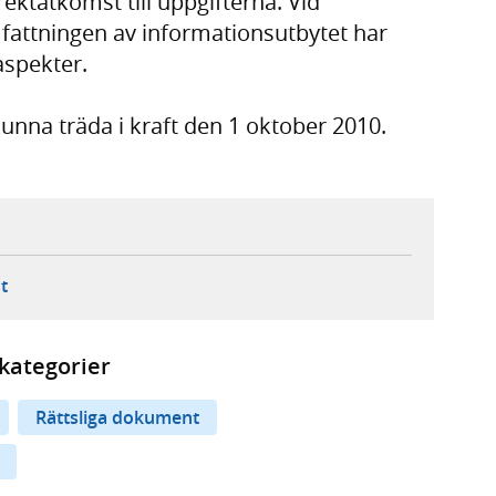
irektåtkomst till uppgifterna. Vid
attningen av informationsutbytet har
aspekter.
na träda i kraft den 1 oktober 2010.
ebbplats,
ern webbplats,
 ny flik, extern webbplats,
- öppnar din e-postklient,
t
kategorier
Rättsliga dokument