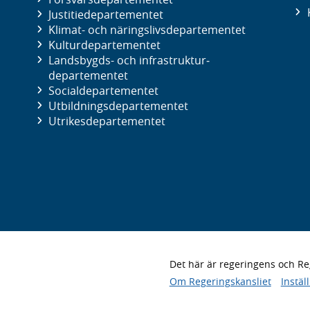
Justitie­departementet
Klimat- och näringslivs­departementet
Kultur­departementet
Landsbygds- och infrastruktur­
departementet
Social­departementet
Utbildnings­departementet
Utrikes­departementet
Det här är regeringens och 
Om Regeringskansliet
Instäl