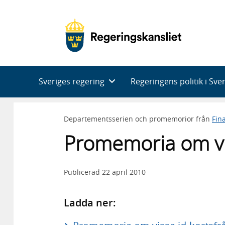
Huvudnavigering
Sveriges regering
Regeringens politik i Sve
Departementsserien och promemorior från
Fin
Promemoria om vis
Publicerad
22 april 2010
Ladda ner: