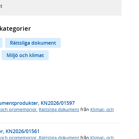
ebbplats,
ern webbplats,
 ny flik, extern webbplats,
- öppnar din e-postklient,
t
kategorier
Rättsliga dokument
Miljö och klimat
nsumentprodukter, KN2026/01597
 och promemorior
,
Rättsliga dokument
från
Klimat- och
ter, KN2026/01561
 och promemorior
,
Rättsliga dokument
från
Klimat- och