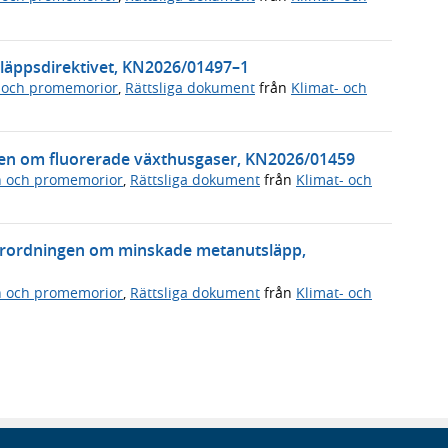
läppsdirektivet, KN2026/01497–1
 och promemorior
,
Rättsliga dokument
från
Klimat- och
ingen om fluorerade växthusgaser, KN2026/01459
n och promemorior
,
Rättsliga dokument
från
Klimat- och
örordningen om minskade metanutsläpp,
n och promemorior
,
Rättsliga dokument
från
Klimat- och