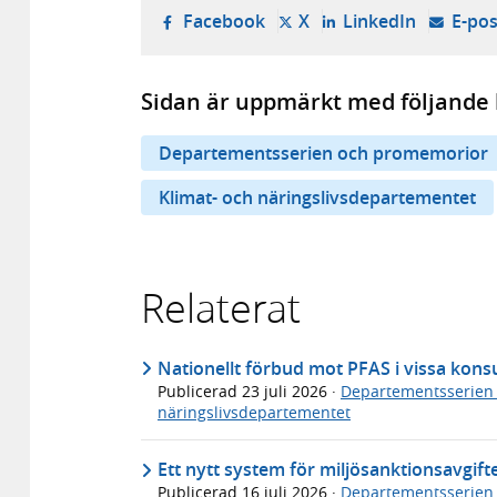
- öppnas i ny flik, extern w
- öppnas i ny flik, ext
- öppnas i
Facebook
X
LinkedIn
E-pos
Sidan är uppmärkt med följande 
Departementsserien och promemorior
Klimat- och näringslivsdepartementet
Relaterat
Nationellt förbud mot PFAS i vissa ko
Publicerad
23 juli 2026
·
Departementsserien
näringslivsdepartementet
Ett nytt system för miljösanktionsavgif
Publicerad
16 juli 2026
·
Departementsserien