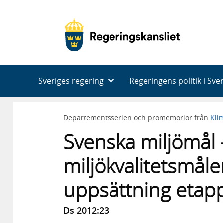
Huvudnavigering
Sveriges regering
Regeringens politik i Sve
Departementsserien och promemorior från
Kli
Svenska miljömål -
miljökvalitetsmåle
uppsättning etap
Ds 2012:23