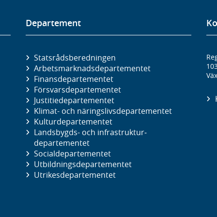
Departement
Ko
Statsrådsberedningen
Reg
10
Arbetsmarknads­departementet
Väx
Finans­departementet
Försvars­departementet
Justitie­departementet
Klimat- och näringslivs­departementet
Kultur­departementet
Landsbygds- och infrastruktur­
departementet
Social­departementet
Utbildnings­departementet
Utrikes­departementet