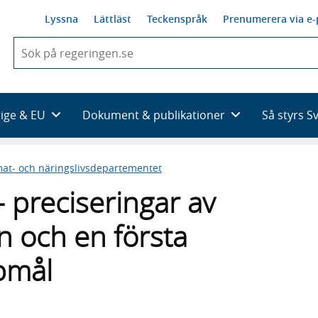
Lyssna
Lättläst
Teckenspråk
Prenumerera via e-
När
du
börjar
skriva
så
rige & EU
Dokument & publikationer
Så styrs S
framträder
en
lista
mat- och näringslivsdepartementet
med
sökförslag
 preciseringar av
n och en första
pmål