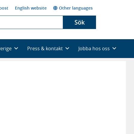
post
English website
Other languages
Sök
verige
Press & kontakt
Jobba hos oss