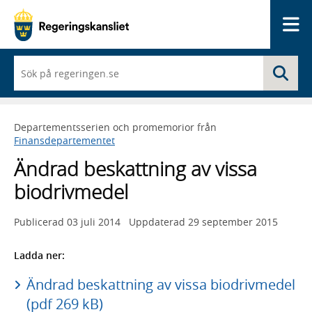
Me
När
Sö
du
börjar
skriva
så
Departementsserien och promemorior från
framträder
Finansdepartementet
en
lista
Ändrad beskattning av vissa
med
sökförslag
biodrivmedel
Publicerad
03 juli 2014
Uppdaterad
29 september 2015
Ladda ner:
Ändrad beskattning av vissa biodrivmedel
(pdf 269 kB)