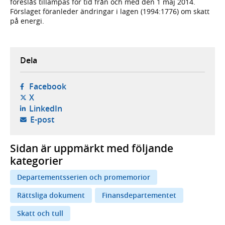
föreslås tillämpas för tid från och med den 1 maj 2014.
Förslaget föranleder ändringar i lagen (1994:1776) om skatt
på energi.
Dela
- öppnas i ny flik, extern webbplats,
Facebook
- öppnas i ny flik, extern webbplats,
X
- öppnas i ny flik, extern webbplats,
LinkedIn
- öppnar din e-postklient,
E-post
Sidan är uppmärkt med följande
kategorier
Departementsserien och promemorior
Rättsliga dokument
Finansdepartementet
Skatt och tull