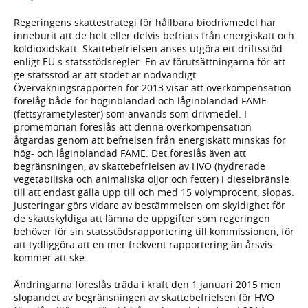
Regeringens skattestrategi för hållbara biodrivmedel har
inneburit att de helt eller delvis befriats från energiskatt och
koldioxidskatt. Skattebefrielsen anses utgöra ett driftsstöd
enligt EU:s statsstödsregler. En av förutsättningarna för att
ge statsstöd är att stödet är nödvändigt.
Övervakningsrapporten för 2013 visar att överkompensation
förelåg både för höginblandad och låginblandad FAME
(fettsyrametylester) som används som drivmedel. I
promemorian föreslås att denna överkompensation
åtgärdas genom att befrielsen från energiskatt minskas för
hög- och låginblandad FAME. Det föreslås även att
begränsningen, av skattebefrielsen av HVO (hydrerade
vegetabiliska och animaliska oljor och fetter) i dieselbränsle
till att endast gälla upp till och med 15 volymprocent, slopas.
Justeringar görs vidare av bestämmelsen om skyldighet för
de skattskyldiga att lämna de uppgifter som regeringen
behöver för sin statsstödsrapportering till kommissionen, för
att tydliggöra att en mer frekvent rapportering än årsvis
kommer att ske.
Ändringarna föreslås träda i kraft den 1 januari 2015 men
slopandet av begränsningen av skattebefrielsen för HVO