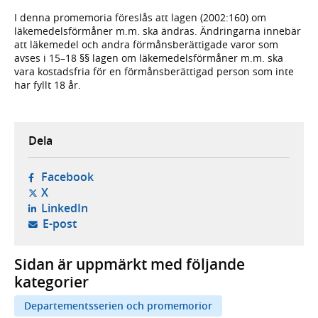
I denna promemoria föreslås att lagen (2002:160) om
läkemedelsförmåner m.m. ska ändras. Ändringarna innebär
att läkemedel och andra förmånsberättigade varor som
avses i 15–18 §§ lagen om läkemedelsförmåner m.m. ska
vara kostadsfria för en förmånsberättigad person som inte
har fyllt 18 år.
Dela
- öppnas i ny flik, extern webbplats,
Facebook
- öppnas i ny flik, extern webbplats,
X
- öppnas i ny flik, extern webbplats,
LinkedIn
- öppnar din e-postklient,
E-post
Sidan är uppmärkt med följande
kategorier
Departementsserien och promemorior