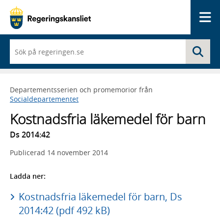
Me
När
Sö
du
börjar
skriva
så
Departementsserien och promemorior från
framträder
Socialdepartementet
en
lista
Kostnadsfria läkemedel för barn
med
sökförslag
Ds 2014:42
Publicerad
14 november 2014
Ladda ner:
Kostnadsfria läkemedel för barn, Ds
2014:42 (pdf 492 kB)