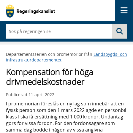
Me
När
Sö
du
börjar
skriva
så
Departementsserien och promemorior från
Landsbygds- och
framträder
infrastrukturdepartementet
en
lista
Kompensation för höga
med
sökförslag
drivmedelskostnader
Publicerad
11 april 2022
I promemorian föreslås en ny lag som innebär att en
fysisk person som den 1 mars 2022 ägde en personbil
klass I ska få ersättning med 1 000 kronor. Undantag
görs för vissa fordon. För den fordonsägare som
samma dag bodde i någon av vissa angivna