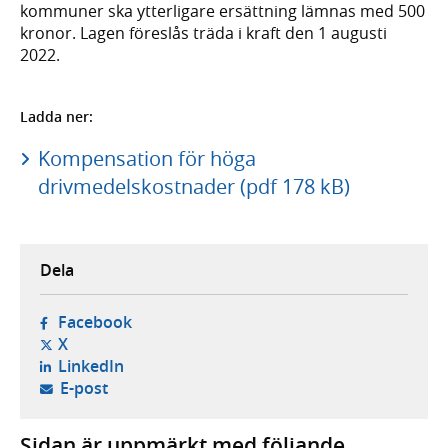
kommuner ska ytterligare ersättning lämnas med 500
kronor. Lagen föreslås träda i kraft den 1 augusti
2022.
Ladda ner:
Kompensation för höga
drivmedelskostnader (pdf 178 kB)
Dela
- öppnas i ny flik, extern webbplats,
Facebook
- öppnas i ny flik, extern webbplats,
X
- öppnas i ny flik, extern webbplats,
LinkedIn
- öppnar din e-postklient,
E-post
Sidan är uppmärkt med följande