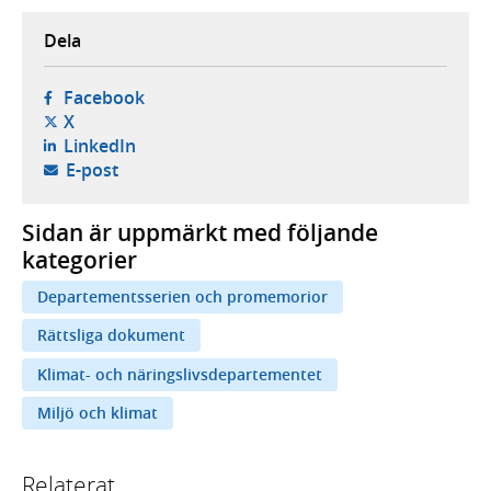
Dela
- öppnas i ny flik, extern webbplats,
Facebook
- öppnas i ny flik, extern webbplats,
X
- öppnas i ny flik, extern webbplats,
LinkedIn
- öppnar din e-postklient,
E-post
Sidan är uppmärkt med följande
kategorier
Departementsserien och promemorior
Rättsliga dokument
Klimat- och näringslivsdepartementet
Miljö och klimat
Relaterat