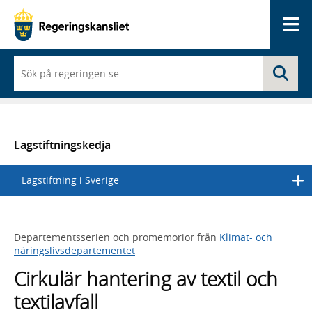
Me
När
Sö
du
börjar
skriva
så
framträder
en
Lagstiftningskedja
lista
med
Lagstiftning i Sverige
sökförslag
Departementsserien och promemorior från
Klimat- och
näringslivsdepartementet
Cirkulär hantering av textil och
textilavfall