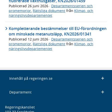
fluorerade växthusgaser, KN2026/01459
Publicerad
26 juni 2026
·
Departementsserien och
promemorior
,
Rättsliga dokument
från
Klimat- och
näringslivsdepartementet
Kompletterande bestämmelser till EU-förordningen
om minskade metanutsläpp, KN2026/01341
Publicerad
12 juni 2026
·
Departementsserien och
promemorior
,
Rättsliga dokument
från
Klimat- och
näringslivsdepartementet
Innehåll på regeringen.se
Departement
Regeringskansliet
103 33 Stockholm