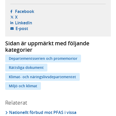
- öppnas i ny flik, extern webbplats,
Facebook
- öppnas i ny flik, extern webbplats,
X
- öppnas i ny flik, extern webbplats,
LinkedIn
- öppnar din e-postklient,
E-post
Sidan är uppmärkt med följande
kategorier
Departementsserien och promemorior
Rättsliga dokument
Klimat- och näringslivsdepartementet
Miljö och klimat
Relaterat
Nationellt förbud mot PFAS i vissa