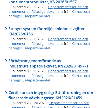
konsumentprodukter, KN2026/01597
Publicerad
23 juli 2026
·
Departementsserien och
promemorior
,
Rättsliga dokument
från
Klimat- och
näringslivsdepartementet
Ett nytt system för miljösanktionsavgifter,
KN2026/01561
Publicerad
16 juli 2026
·
Departementsserien och
promemorior
,
Rättsliga dokument
från
Klimat- och
näringslivsdepartementet
Förbättrat genomförande av
industriutsläppsdirektivet, KN2026/01497–1
Publicerad
09 juli 2026
·
Departementsserien och
promemorior
,
Rättsliga dokument
från
Klimat- och
näringslivsdepartementet
Certifikat och intyg enligt EU-förordningen om
fluorerade växthusgaser, KN2026/01459
Publicerad
26 juni 2026
·
Departementsserien och
promemorior
,
Rättsliga dokument
från
Klimat- och