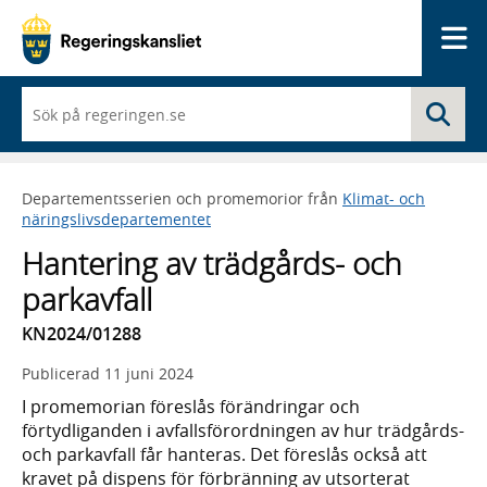
Me
När
Sö
du
börjar
skriva
så
Departementsserien och promemorior från
Klimat- och
framträder
näringslivsdepartementet
en
lista
Hantering av trädgårds- och
med
sökförslag
parkavfall
KN2024/01288
Publicerad
11 juni 2024
I promemorian föreslås förändringar och
förtydliganden i avfallsförordningen av hur trädgårds-
och parkavfall får hanteras. Det föreslås också att
kravet på dispens för förbränning av utsorterat