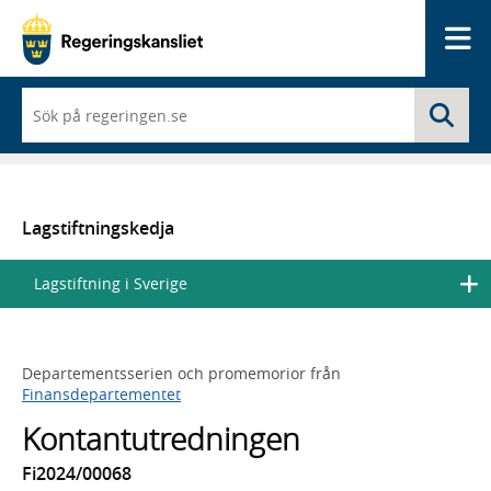
Me
När
Sö
du
börjar
skriva
så
framträder
en
Lagstiftningskedja
lista
med
Lagstiftning i Sverige
sökförslag
Departementsserien och promemorior från
Finansdepartementet
Kontantutredningen
Fi2024/00068