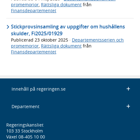
promemorior
,
Rättsliga dokument
från
Finansdepartementet
Stickprovsinsamling av uppgifter om hushållens
skulder, Fi2025/01929
Publicerad
23 oktober 2025
·
Departementsserien och
promemorior
,
Rättsliga dokument
från
Finansdepartementet
Innehåll på regeringen.se
Departement
Regeringskansliet
103 33 Stockholm
Växel 08-405 10 00