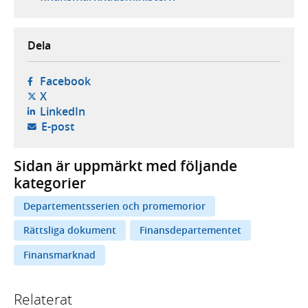
Dela
- öppnas i ny flik, extern webbplats,
Facebook
- öppnas i ny flik, extern webbplats,
X
- öppnas i ny flik, extern webbplats,
LinkedIn
- öppnar din e-postklient,
E-post
Sidan är uppmärkt med följande
kategorier
Departementsserien och promemorior
Rättsliga dokument
Finansdepartementet
Finansmarknad
Relaterat