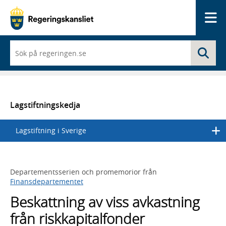
Me
När
Sö
du
börjar
skriva
så
framträder
en
Lagstiftningskedja
lista
med
Lagstiftning i Sverige
sökförslag
Departementsserien och promemorior från
Finansdepartementet
Beskattning av viss avkastning
från riskkapitalfonder