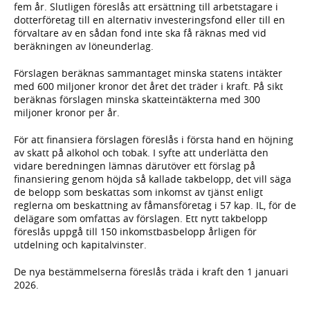
fem år. Slutligen föreslås att ersättning till arbetstagare i
dotterföretag till en alternativ investeringsfond eller till en
förvaltare av en sådan fond inte ska få räknas med vid
beräkningen av löneunderlag.
Förslagen beräknas sammantaget minska statens intäkter
med 600 miljoner kronor det året det träder i kraft. På sikt
beräknas förslagen minska skatteintäkterna med 300
miljoner kronor per år.
För att finansiera förslagen föreslås i första hand en höjning
av skatt på alkohol och tobak. I syfte att underlätta den
vidare beredningen lämnas därutöver ett förslag på
finansiering genom höjda så kallade takbelopp, det vill säga
de belopp som beskattas som inkomst av tjänst enligt
reglerna om beskattning av fåmansföretag i 57 kap. IL, för de
delägare som omfattas av förslagen. Ett nytt takbelopp
föreslås uppgå till 150 inkomstbasbelopp årligen för
utdelning och kapitalvinster.
De nya bestämmelserna föreslås träda i kraft den 1 januari
2026.