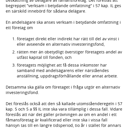
beskattning av delägare av fåmansföretag. Det föreslås att
begreppet ”verksam i betydande omfattning” i 57 kap. IL ges
en särskild innebörd för sådana delägare.
En andelsägare ska anses verksam i betydande omfattning i
ett företag om
företaget direkt eller indirekt har rätt till del av vinst i
eller avseende en alternativ investeringsfond,
rätten mer än obetydligt överstiger företagets andel av
utfäst kapital till fonden, och
företagets möjlighet att få dessa inkomster har
samband med andelsägarens eller närståendes
anställning, uppdragsförhållande eller annat arbete.
Detsamma ska gälla om företaget i fråga utgör en alternativ
investeringsfond.
Det föreslås också att den så kallade utomståenderegeln i 57
kap. 5 och 5 a §§ IL inte ska vara tillämplig i dessa fall. Vidare
föreslås att när det gäller prövningen av om en andel i ett
fåmansföretag är kvalificerad eller inte ska i vissa fall
hänsyn tas till en längre tidsperiod, tio år i stället för annars