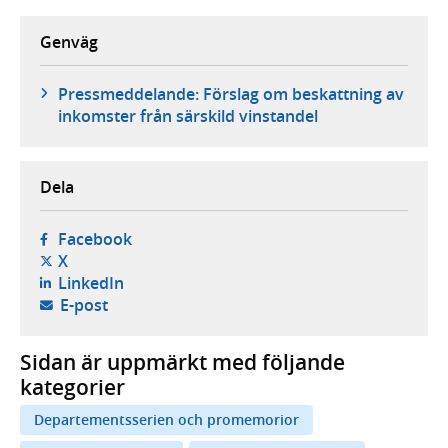
Genväg
Pressmeddelande: Förslag om beskattning av
inkomster från särskild vinstandel
Dela
- öppnas i ny flik, extern webbplats,
Facebook
- öppnas i ny flik, extern webbplats,
X
- öppnas i ny flik, extern webbplats,
LinkedIn
- öppnar din e-postklient,
E-post
Sidan är uppmärkt med följande
kategorier
Departementsserien och promemorior