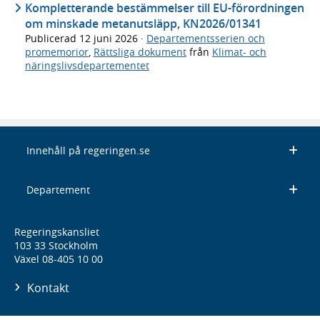
Kompletterande bestämmelser till EU-förordningen
om minskade metanutsläpp, KN2026/01341
Publicerad
12 juni 2026
·
Departementsserien och
promemorior
,
Rättsliga dokument
från
Klimat- och
näringslivsdepartementet
Innehåll på regeringen.se
Departement
Regeringskansliet
103 33 Stockholm
Växel 08-405 10 00
Kontakt