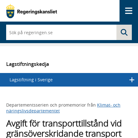
Me
När
Sö
du
börjar
skriva
så
framträder
en
Lagstiftningskedja
lista
med
Lagstiftning i Sverige
sökförslag
Departementsserien och promemorior från
Klimat- och
näringslivsdepartementet
Avgift för transporttillstånd vid
gränsöverskridande transport