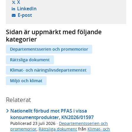
- öppnas i ny flik, extern webbplats,
X
- öppnas i ny flik, extern webbplats,
LinkedIn
- öppnar din e-postklient,
E-post
Sidan är uppmärkt med följande
kategorier
Departementsserien och promemorior
Rättsliga dokument
Klimat- och näringslivsdepartementet
Miljö och klimat
Relaterat
Nationellt förbud mot PFAS i vissa
konsumentprodukter, KN2026/01597
Publicerad
23 juli 2026
·
Departementsserien och
promemorior
,
Rättsliga dokument
från
Klimat- och