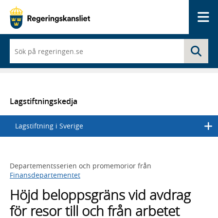
Me
När
Sö
du
börjar
skriva
så
framträder
en
Lagstiftningskedja
lista
med
Lagstiftning i Sverige
sökförslag
Departementsserien och promemorior från
Finansdepartementet
Höjd beloppsgräns vid avdrag
för resor till och från arbetet