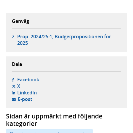
Genväg
Prop. 2024/25:1, Budgetpropositionen för
2025
Dela
- öppnas i ny flik, extern webbplats,
Facebook
- öppnas i ny flik, extern webbplats,
X
- öppnas i ny flik, extern webbplats,
LinkedIn
- öppnar din e-postklient,
E-post
Sidan är uppmärkt med följande
kategorier