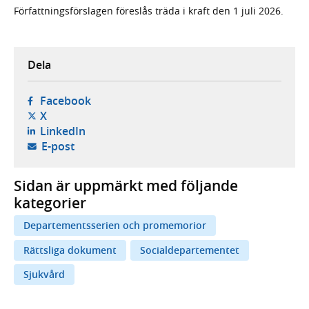
Författningsförslagen föreslås träda i kraft den 1 juli 2026.
Dela
- öppnas i ny flik, extern webbplats,
Facebook
- öppnas i ny flik, extern webbplats,
X
- öppnas i ny flik, extern webbplats,
LinkedIn
- öppnar din e-postklient,
E-post
Sidan är uppmärkt med följande
kategorier
Departementsserien och promemorior
Rättsliga dokument
Socialdepartementet
Sjukvård