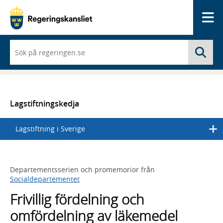
Me
När
Sö
du
börjar
skriva
så
framträder
en
Lagstiftningskedja
lista
med
Lagstiftning i Sverige
sökförslag
Departementsserien och promemorior från
Socialdepartementet
Frivillig fördelning och
omfördelning av läkemedel