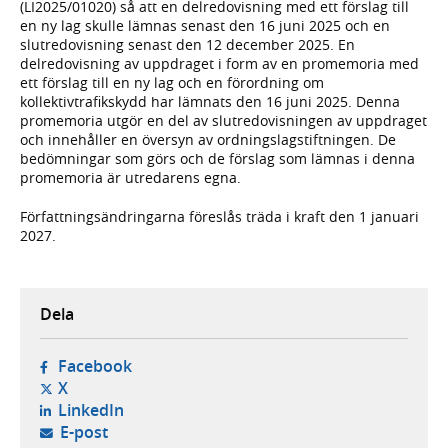
(LI2025/01020) så att en delredovisning med ett förslag till
en ny lag skulle lämnas senast den 16 juni 2025 och en
slutredovisning senast den 12 december 2025. En
delredovisning av uppdraget i form av en promemoria med
ett förslag till en ny lag och en förordning om
kollektivtrafikskydd har lämnats den 16 juni 2025. Denna
promemoria utgör en del av slutredovisningen av uppdraget
och innehåller en översyn av ordningslagstiftningen. De
bedömningar som görs och de förslag som lämnas i denna
promemoria är utredarens egna.
Författningsändringarna föreslås träda i kraft den 1 januari
2027.
Dela
- öppnas i ny flik, extern webbplats,
Facebook
- öppnas i ny flik, extern webbplats,
X
- öppnas i ny flik, extern webbplats,
LinkedIn
- öppnar din e-postklient,
E-post