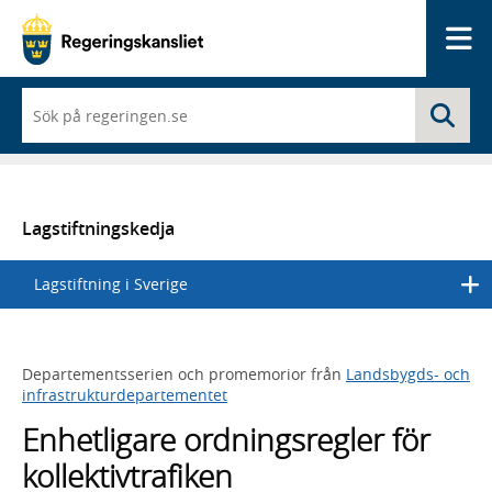
Me
När
Sö
du
börjar
skriva
så
framträder
en
Lagstiftningskedja
lista
med
Lagstiftning i Sverige
sökförslag
Departementsserien och promemorior från
Landsbygds- och
infrastrukturdepartementet
Enhetligare ordningsregler för
kollektivtrafiken