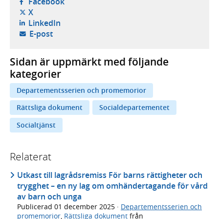
- öppnas i ny flik, extern webbplats,
Facebook
- öppnas i ny flik, extern webbplats,
X
- öppnas i ny flik, extern webbplats,
LinkedIn
- öppnar din e-postklient,
E-post
Sidan är uppmärkt med följande
kategorier
Departementsserien och promemorior
Rättsliga dokument
Socialdepartementet
Socialtjänst
Relaterat
Utkast till lagrådsremiss För barns rättigheter och
trygghet – en ny lag om omhändertagande för vård
av barn och unga
Publicerad
01 december 2025
·
Departementsserien och
promemorior
,
Rättsliga dokument
från