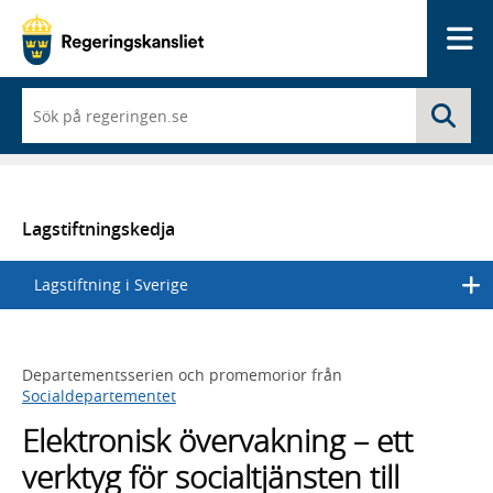
Me
När
Sö
du
börjar
skriva
så
framträder
en
Lagstiftningskedja
lista
med
Lagstiftning i Sverige
sökförslag
Departementsserien och promemorior från
Socialdepartementet
Elektronisk övervakning – ett
verktyg för socialtjänsten till