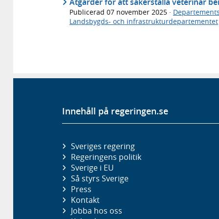
Åtgärder för att säkerställa veterinär b
Publicerad
07 november 2025
·
Departements
Landsbygds- och infrastrukturdepartementet
Innehåll på regeringen.se
Sveriges regering
Regeringens politik
Sverige i EU
Så styrs Sverige
Press
Kontakt
Jobba hos oss