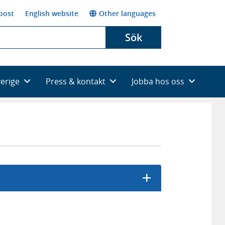
post
English website
Other languages
Sök
verige
Press & kontakt
Jobba hos oss