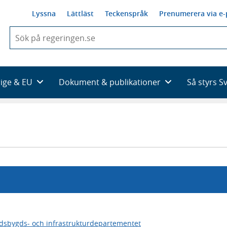
Lyssna
Lättläst
Teckenspråk
Prenumerera via e-
När
du
börjar
skriva
så
rige & EU
Dokument & publikationer
Så styrs S
framträder
en
lista
med
sökförslag
dsbygds- och infrastrukturdepartementet