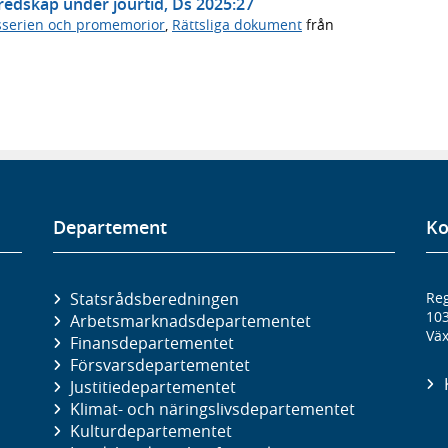
eredskap under jourtid, Ds 2025:27
serien och promemorior
,
Rättsliga dokument
från
Departement
Ko
Statsrådsberedningen
Reg
10
Arbetsmarknads­departementet
Väx
Finans­departementet
Försvars­departementet
Justitie­departementet
Klimat- och näringslivs­departementet
Kultur­departementet