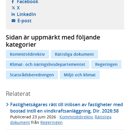
- öppnas i ny flik, extern webbplats,
Facebook
- öppnas i ny flik, extern webbplats,
X
- öppnas i ny flik, extern webbplats,
LinkedIn
- öppnar din e-postklient,
E-post
Sidan är uppmärkt med följande
kategorier
Kommittédirektiv
Rättsliga dokument
Klimat- och näringslivsdepartementet
Regeringen
Statsrådsberedningen
Miljö och klimat
Relaterat
Fastighetsägares rätt till inlösen av fastigheter med
bostad intill en vindkraftsanläggning, Dir. 2026:58
Publicerad
23 juni 2026
·
Kommittédirektiv
,
Rättsliga
dokument
från
Regeringen