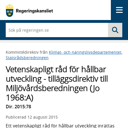
Me
När
Sö
du
börjar
skriva
så
Kommittédirektiv från
Klimat- och näringslivsdepartementet
,
framträder
Statsrådsberedningen
en
lista
Vetenskapligt råd för hållbar
med
sökförslag
utveckling - tilläggsdirektiv till
Miljövårdsberedningen (Jo
1968:A)
Dir. 2015:78
Publicerad
12 augusti 2015
Ett vetenskapligt råd för hållbar utveckling inrättas