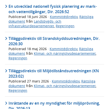
En utvecklad nationell fysisk planering av mark-
och vattentillgångar, Dir. 2026:52
Publicerad
18 juni 2026
·
Kommittédirektiv
,
Rättsliga
dokument
från
Landsbygds- och
infrastrukturdepartementet
,
Regeringen
Tilläggsdirektiv till Strandskyddsutredningen, Dir.
2026:30
Publicerad
18 maj 2026
·
Kommittédirektiv
,
Rättsliga
dokument
från
Klimat- och näringslivsdepartementet
,
Regeringen
Tilläggsdirektiv till Miljötillståndsutredningen (KN
2023:02)
Publicerad
27 mars 2026
·
Kommittédirektiv
,
Rättsliga
dokument
från
Klimat- och näringslivsdepartementet
,
Regeringen
Inrättande av en ny myndighet för miljöprövning,
Dir. 2026:13