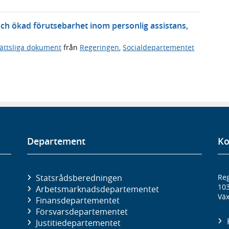
och ökad förutsebarhet inom personlig assistans,
ättsliga dokument
från
Regeringen
,
Socialdepartementet
Departement
Ko
Statsrådsberedningen
Reg
10
Arbetsmarknads­departementet
Väx
Finans­departementet
Försvars­departementet
Justitie­departementet