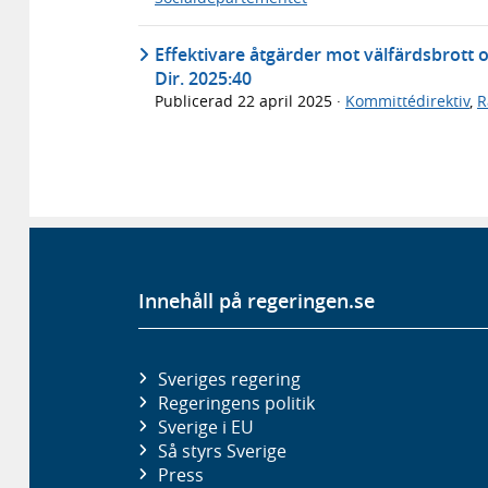
Effektivare åtgärder mot välfärdsbrott 
Dir. 2025:40
Publicerad
22 april 2025
·
Kommittédirektiv
,
R
Innehåll på regeringen.se
Sveriges regering
Regeringens politik
Sverige i EU
Så styrs Sverige
Press