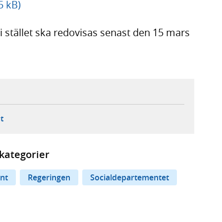
5 kB)
i stället ska redovisas senast den 15 mars
ebbplats,
ern webbplats,
 ny flik, extern webbplats,
- öppnar din e-postklient,
t
kategorier
nt
Regeringen
Socialdepartementet