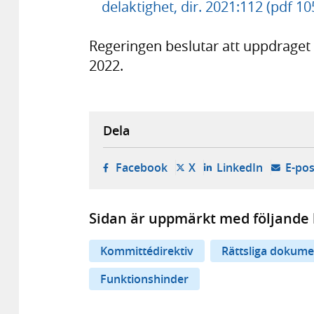
delaktighet, dir. 2021:112 (pdf 10
Regeringen beslutar att uppdraget 
2022.
Dela
- öppnas i ny flik, extern w
- öppnas i ny flik, ext
- öppnas i
Facebook
X
LinkedIn
E-pos
Sidan är uppmärkt med följande 
Kommittédirektiv
Rättsliga dokume
Funktionshinder