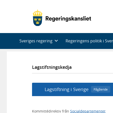
Huvudnavigering
Sveriges regering
Regeringens politik i Sve
Lagstiftningskedja
Lagstiftning i Sverige
Pågående
Kommittédirektiv från
Socialdepartementet