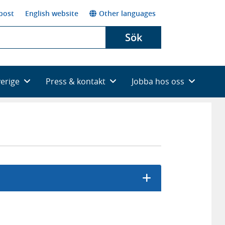
post
English website
Other languages
Sök
verige
Press & kontakt
Jobba hos oss