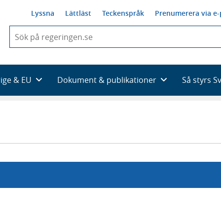
Lyssna
Lättläst
Teckenspråk
Prenumerera via e-
När
du
börjar
skriva
så
rige & EU
Dokument & publikationer
Så styrs S
framträder
en
lista
med
sökförslag