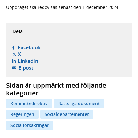
Uppdraget ska redovisas senast den 1 december 2024.
Dela
- öppnas i ny flik, extern webbplats,
Facebook
- öppnas i ny flik, extern webbplats,
X
- öppnas i ny flik, extern webbplats,
LinkedIn
- öppnar din e-postklient,
E-post
Sidan är uppmärkt med följande
kategorier
Kommittédirektiv
Rättsliga dokument
Regeringen
Socialdepartementet
Socialförsäkringar