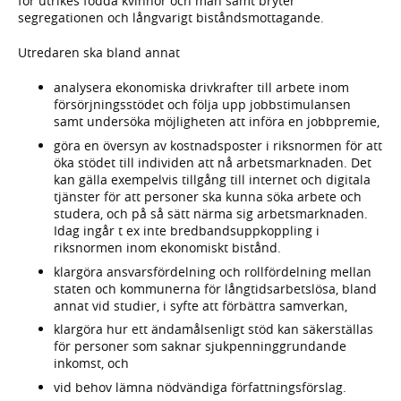
för utrikes födda kvinnor och män samt bryter
segregationen och långvarigt biståndsmottagande.
Utredaren ska bland annat
analysera ekonomiska drivkrafter till arbete inom
försörjningsstödet och följa upp jobbstimulansen
samt undersöka möjligheten att införa en jobbpremie,
göra en översyn av kostnadsposter i riksnormen för att
öka stödet till individen att nå arbetsmarknaden. Det
kan gälla exempelvis tillgång till internet och digitala
tjänster för att personer ska kunna söka arbete och
studera, och på så sätt närma sig arbetsmarknaden.
Idag ingår t ex inte bredbandsuppkoppling i
riksnormen inom ekonomiskt bistånd.
klargöra ansvarsfördelning och rollfördelning mellan
staten och kommunerna för långtidsarbetslösa, bland
annat vid studier, i syfte att förbättra samverkan,
klargöra hur ett ändamålsenligt stöd kan säkerställas
för personer som saknar sjukpenninggrundande
inkomst, och
vid behov lämna nödvändiga författningsförslag.