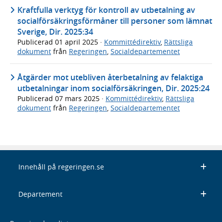
Kraftfulla verktyg för kontroll av utbetalning av
socialförsäkringsförmåner till personer som lämnat
Sverige, Dir. 2025:34
Publicerad
01 april 2025
·
Kommittédirektiv
,
Rättsliga
dokument
från
Regeringen
,
Socialdepartementet
Åtgärder mot utebliven återbetalning av felaktiga
utbetalningar inom socialförsäkringen, Dir. 2025:24
Publicerad
07 mars 2025
·
Kommittédirektiv
,
Rättsliga
dokument
från
Regeringen
,
Socialdepartementet
Innehåll på regeringen.se
Departement