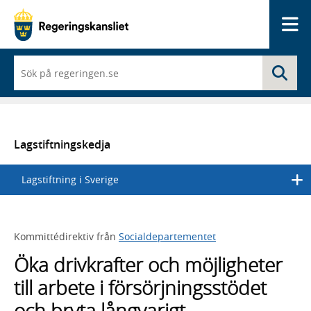
Me
När
Sö
du
börjar
skriva
så
framträder
en
Lagstiftningskedja
lista
med
Lagstiftning i Sverige
sökförslag
Kommittédirektiv från
Socialdepartementet
Öka drivkrafter och möjligheter
till arbete i försörjningsstödet
och bryta långvarigt