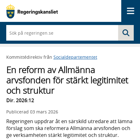
Me
När
Sö
du
börjar
skriva
så
Kommittédirektiv från
Socialdepartementet
framträder
en
En reform av Allmänna
lista
med
arvsfonden för stärkt legitimitet
sökförslag
och struktur
Dir. 2026:12
Publicerad
03 mars 2026
Regeringen uppdrar åt en särskild utredare att lämna
förslag som ska reformera Allmänna arvsfonden och
ge verksamheten stärkt legitimitet och struktur.