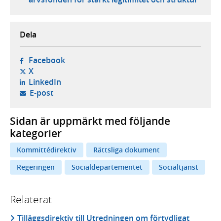
Dela
- öppnas i ny flik, extern webbplats,
Facebook
- öppnas i ny flik, extern webbplats,
X
- öppnas i ny flik, extern webbplats,
LinkedIn
- öppnar din e-postklient,
E-post
Sidan är uppmärkt med följande
kategorier
Kommittédirektiv
Rättsliga dokument
Regeringen
Socialdepartementet
Socialtjänst
Relaterat
Tilläggsdirektiv till Utredningen om förtydligat