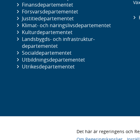
Väx
Finans­departementet
Försvars­departementet
Justitie­departementet
Klimat- och näringslivs­departementet
Kultur­departementet
Landsbygds- och infrastruktur­
departementet
Social­departementet
Utbildnings­departementet
Utrikes­departementet
Det här är regeringens och 
Om Regeringskansliet
Instäl