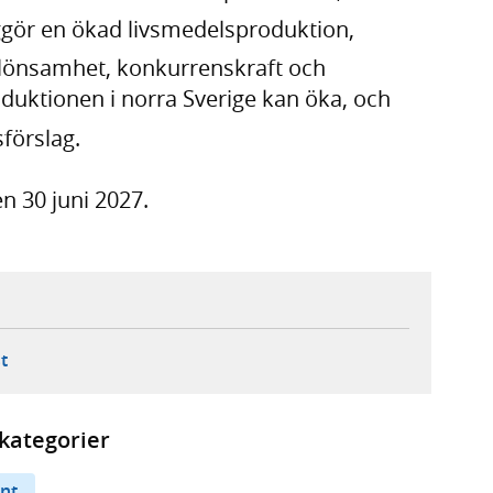
iggör en ökad livsmedelsproduktion,
a lönsamhet, konkurrenskraft och
duktionen i norra Sverige kan öka, och
förslag.
n 30 juni 2027.
ebbplats,
ern webbplats,
 ny flik, extern webbplats,
- öppnar din e-postklient,
t
kategorier
nt