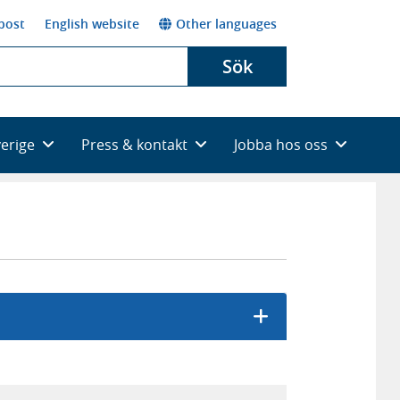
post
English website
Other languages
Sök
verige
Press & kontakt
Jobba hos oss