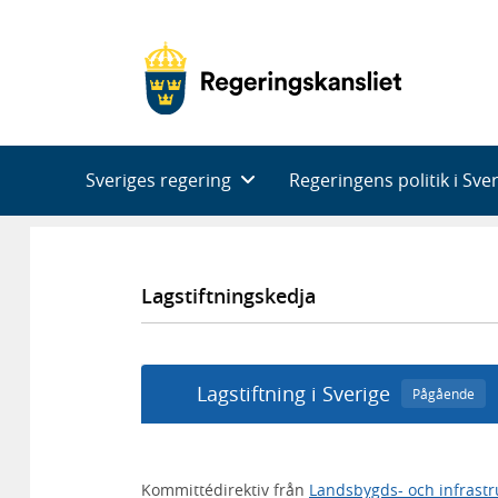
Huvudnavigering
Sveriges regering
Regeringens politik i Sve
Lagstiftningskedja
Lagstiftning i Sverige
Pågående
Kommittédirektiv från
Landsbygds- och infrast