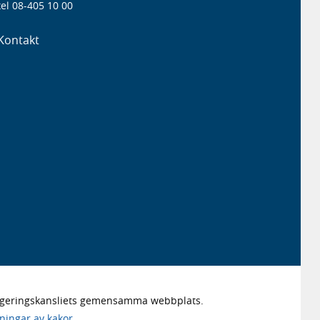
el 08-405 10 00
Kontakt
Regeringskansliets gemensamma webbplats.
lningar av kakor