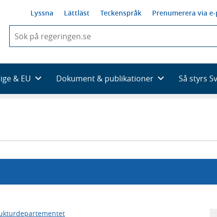
Lyssna
Lättläst
Teckenspråk
Prenumerera via e-
När
du
börjar
skriva
så
rige & EU
Dokument & publikationer
Så styrs S
framträder
en
lista
med
sökförslag
rukturdepartementet