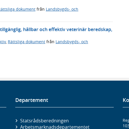
Rättsliga dokument
från
Landsbygds- och
llgänglig, hållbar och effektiv veterinär beredskap,
tiv
,
Rättsliga dokument
från
Landsbygds- och
Departement
Ko
Statsrådsberedningen
Reg
10
Arbetsmarknads­departementet