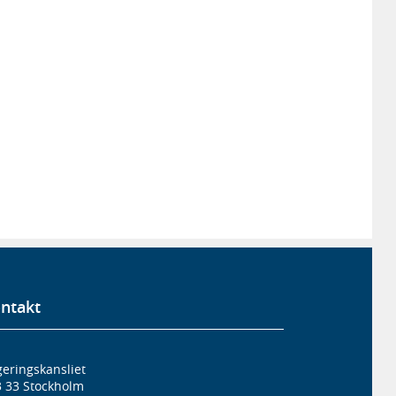
ntakt
eringskansliet
3 33 Stockholm