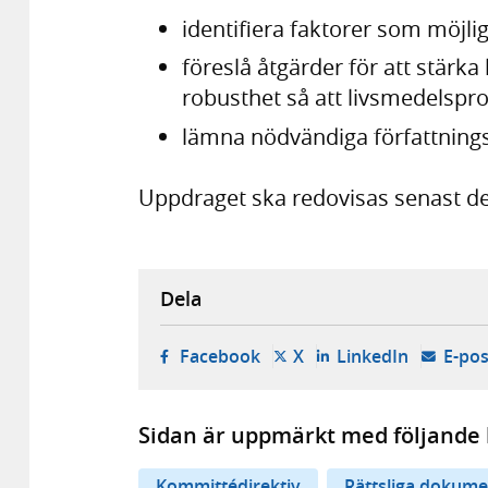
identifiera faktorer som möjl
föreslå åtgärder för att stärk
robusthet så att livsmedelspro
lämna nödvändiga författnings
Uppdraget ska redovisas senast de
Dela
- öppnas i ny flik, extern w
- öppnas i ny flik, ext
- öppnas i
Facebook
X
LinkedIn
E-pos
Sidan är uppmärkt med följande 
Kommittédirektiv
Rättsliga dokume