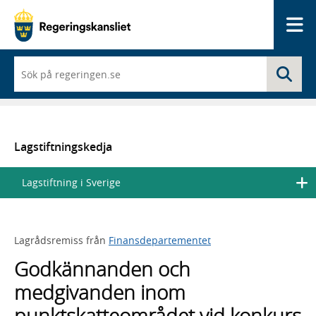
Me
När
Sö
du
börjar
skriva
så
framträder
en
Lagstiftningskedja
lista
med
Lagstiftning i Sverige
sökförslag
Lagrådsremiss från
Finansdepartementet
Godkännanden och
medgivanden inom
punktskatteområdet vid konkurs