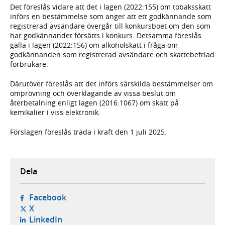
Det föreslås vidare att det i lagen (2022:155) om tobaksskatt
införs en bestämmelse som anger att ett godkännande som
registrerad avsändare övergår till konkursboet om den som
har godkännandet försätts i konkurs. Detsamma föreslås
gälla i lagen (2022:156) om alkoholskatt i fråga om
godkännanden som registrerad avsändare och skattebefriad
förbrukare.
Därutöver föreslås att det införs särskilda bestämmelser om
omprövning och överklagande av vissa beslut om
återbetalning enligt lagen (2016:1067) om skatt på
kemikalier i viss elektronik.
Förslagen föreslås träda i kraft den 1 juli 2025.
Dela
- öppnas i ny flik, extern webbplats,
Facebook
- öppnas i ny flik, extern webbplats,
X
- öppnas i ny flik, extern webbplats,
LinkedIn