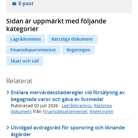
- öppnar din e-postklient,
E-post
Sidan är uppmärkt med följande
kategorier
Lagrådsremiss
Rättsliga dokument
Finansdepartementet
Regeringen
Skatt och tull
Relaterat
Enklare mervärdesskatteregler vid försäljning av
begagnade varor och gåva av livsmedel
Publicerad
02 juli 2026
·
Lagrådsremiss
,
Rättsliga
dokument
från
Finansdepartementet
,
Regeringen
Utvidgad avdragsrätt för sponsring och liknande
åtgärder