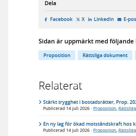
Dela
- öppnas i ny flik, extern w
- öppnas i ny flik, ext
- öppnas i
Facebook
X
LinkedIn
E-pos
Sidan är uppmärkt med följande 
Proposition
Rättsliga dokument
Relaterat
Stärkt trygghet i bostadsrätter, Prop. 2
Publicerad
14 juli 2026
·
Proposition
,
Rättslig
En ny lag för ökad motståndskraft hos k
Publicerad
14 juli 2026
·
Proposition
,
Rättslig