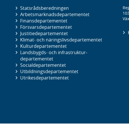
Statsrådsberedningen
Reg
10
Arbetsmarknads­departementet
Väx
Finans­departementet
Försvars­departementet
Justitie­departementet
Klimat- och näringslivs­departementet
Kultur­departementet
Landsbygds- och infrastruktur­
departementet
Social­departementet
Utbildnings­departementet
Utrikes­departementet