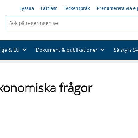
Lyssna
Lättläst
Teckenspråk
Prenumerera via e-
När
du
börjar
skriva
så
rige & EU
Dokument & publikationer
Så styrs S
framträder
en
lista
med
sökförslag
onomiska frågor