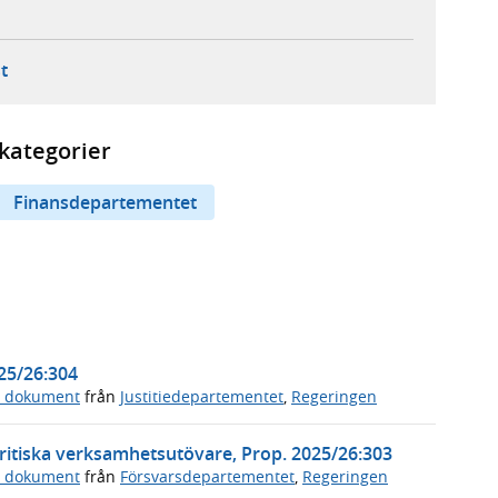
ebbplats,
ern webbplats,
 ny flik, extern webbplats,
- öppnar din e-postklient,
t
kategorier
Finansdepartementet
025/26:304
a dokument
från
Justitiedepartementet
,
Regeringen
ritiska verksamhetsutövare, Prop. 2025/26:303
a dokument
från
Försvarsdepartementet
,
Regeringen