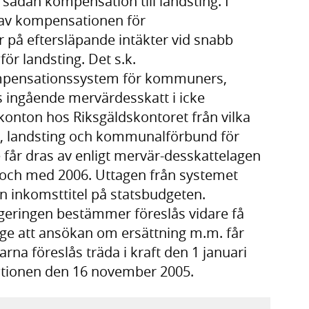
 sådan kompensation till landsting. I
l av kompensationen för
 på eftersläpande intäkter vid snabb
ör landsting. Det s.k.
pensationssystem för kommuners,
ingående mervärdesskatt i icke
konton hos Riksgäldskontoret från vilka
r, landsting och kommunalförbund för
får dras av enligt mervär-desskattelagen
n och med 2006. Uttagen från systemet
 en inkomsttitel på statsbudgeten.
geringen bestämmer föreslås vidare få
medge att ansökan om ersättning m.m. får
rna föreslås träda i kraft den 1 januari
sitionen den 16 november 2005.