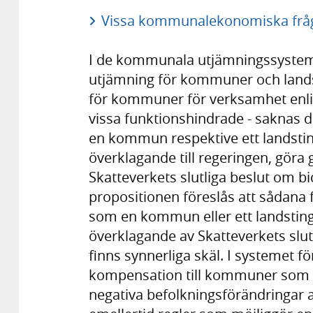
Vissa kommunalekonomiska frågo
I de kommunala utjämningssyste
utjämning för kommuner och lands
för kommuner för verksamhet enligt
vissa funktionshindrade - saknas de
en kommun respektive ett landstin
överklagande till regeringen, göra g
Skatteverkets slutliga beslut om bi
propositionen föreslås att sådana fe
som en kommun eller ett landsting
överklagande av Skatteverkets slut
finns synnerliga skäl. I systemet
kompensation till kommuner som und
negativa befolkningsförändringar 