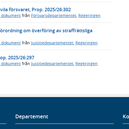
vila försvaret, Prop. 2025/26:302
a dokument
från
Försvarsdepartementet
,
Regeringen
örordning om överföring av straffrättsliga
a dokument
från
Justitiedepartementet
,
Regeringen
Prop. 2025/26:297
a dokument
från
Justitiedepartementet
,
Regeringen
Departement
Ko