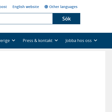
post
English website
Other languages
Sök
verige
Press & kontakt
Jobba hos oss