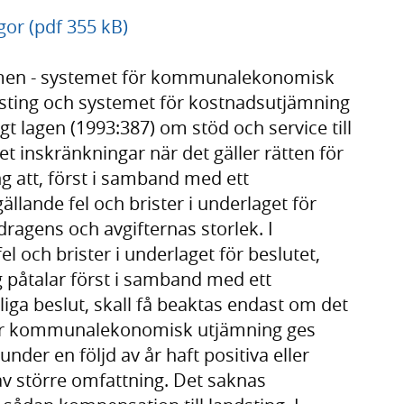
r (pdf 355 kB)
men - systemet för kommunalekonomisk
ting och systemet för kostnadsutjämning
 lagen (1993:387) om stöd och service till
t inskränkningar när det gäller rätten för
g att, först i samband med ett
ällande fel och brister i underlaget för
dragens och avgifternas storlek. I
l och brister i underlaget för beslutet,
 påtalar först i samband med ett
liga beslut, skall få beaktas endast om det
 för kommunalekonomisk utjämning ges
er en följd av år haft positiva eller
av större omfattning. Det saknas