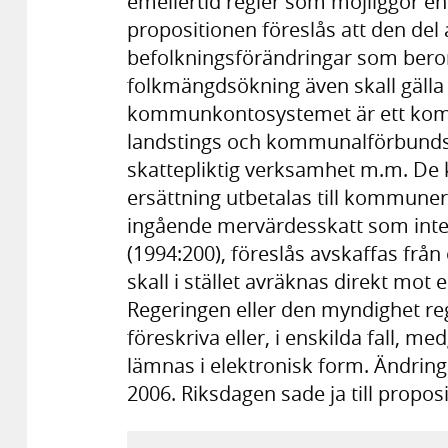
emellertid regler som möjliggör en
propositionen föreslås att den de
befolkningsförändringar som beror
folkmängdsökning även skall gälla f
kommunkontosystemet är ett kom
landstings och kommunalförbunds 
skattepliktig verksamhet m.m. De 
ersättning utbetalas till kommune
ingående mervärdesskatt som inte 
(1994:200), föreslås avskaffas frå
skall i stället avräknas direkt mot
Regeringen eller den myndighet re
föreskriva eller, i enskilda fall, 
lämnas i elektronisk form. Ändringa
2006. Riksdagen sade ja till propo