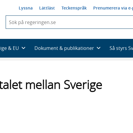
Lyssna
Lättläst
Teckenspråk
Prenumerera via e-
När
du
börjar
skriva
så
rige & EU
Dokument & publikationer
Så styrs S
framträder
en
lista
med
sökförslag
talet mellan Sverige