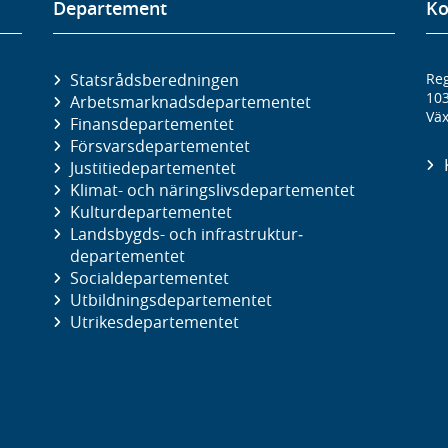
Departement
Ko
Statsrådsberedningen
Reg
10
Arbetsmarknads­departementet
Väx
Finans­departementet
Försvars­departementet
Justitie­departementet
Klimat- och näringslivs­departementet
Kultur­departementet
Landsbygds- och infrastruktur­
departementet
Social­departementet
Utbildnings­departementet
Utrikes­departementet