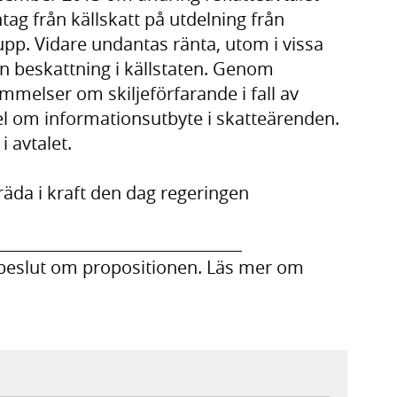
ntag från källskatt på utdelning från
upp. Vidare undantas ränta, utom i vissa
rån beskattning i källstaten. Genom
ämmelser om skiljeförfarande i fall av
el om informationsutbyte i skatteärenden.
i avtalet.
äda i kraft den dag regeringen
_______________________________
 beslut om propositionen. Läs mer om