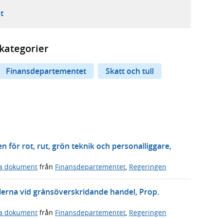
ebbplats,
ern webbplats,
 ny flik, extern webbplats,
- öppnar din e-postklient,
t
kategorier
Finansdepartementet
Skatt och tull
n för rot, rut, grön teknik och personalliggare,
ga dokument
från
Finansdepartementet
,
Regeringen
erna vid gränsöverskridande handel, Prop.
ga dokument
från
Finansdepartementet
,
Regeringen