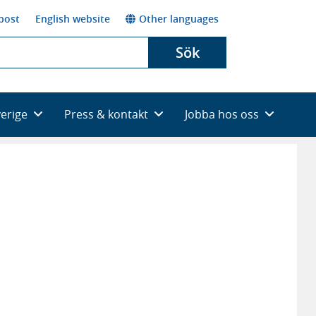
post
English website
Other languages
Sök
verige
Press & kontakt
Jobba hos oss