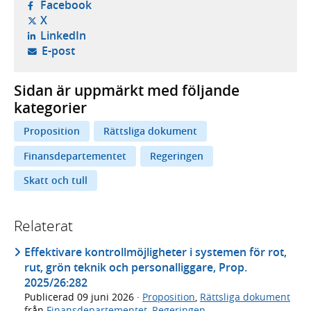
- öppnas i ny flik, extern webbplats,
Facebook
- öppnas i ny flik, extern webbplats,
X
- öppnas i ny flik, extern webbplats,
LinkedIn
- öppnar din e-postklient,
E-post
Sidan är uppmärkt med följande
kategorier
Proposition
Rättsliga dokument
Finansdepartementet
Regeringen
Skatt och tull
Relaterat
Effektivare kontrollmöjligheter i systemen för rot,
rut, grön teknik och personalliggare, Prop.
2025/26:282
Publicerad
09 juni 2026
·
Proposition
,
Rättsliga dokument
från
Finansdepartementet
,
Regeringen