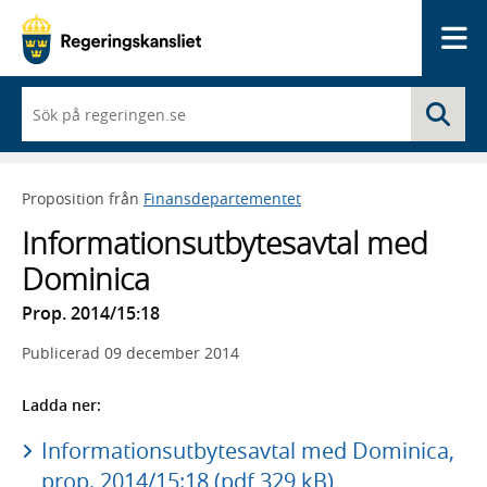
Me
När
Sö
du
börjar
skriva
så
Proposition från
Finansdepartementet
framträder
en
Informationsutbytesavtal med
lista
med
Dominica
sökförslag
Prop. 2014/15:18
Publicerad
09 december 2014
Ladda ner:
Informationsutbytesavtal med Dominica,
prop. 2014/15:18 (pdf 329 kB)