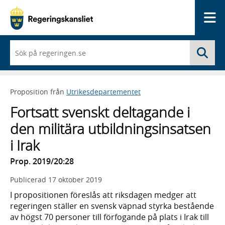
Me
När
Sö
du
börjar
skriva
så
Proposition från
Utrikesdepartementet
framträder
en
Fortsatt svenskt deltagande i
lista
med
den militära utbildningsinsatsen
sökförslag
i Irak
Prop. 2019/20:28
Publicerad
17 oktober 2019
I propositionen föreslås att riksdagen medger att
regeringen ställer en svensk väpnad styrka bestående
av högst 70 personer till förfogande på plats i Irak till