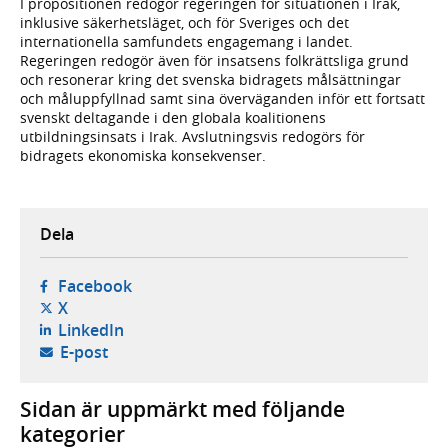
I propositionen redogör regeringen för situationen i Irak,
inklusive säkerhetsläget, och för Sveriges och det
internationella samfundets engagemang i landet.
Regeringen redogör även för insatsens folkrättsliga grund
och resonerar kring det svenska bidragets målsättningar
och måluppfyllnad samt sina överväganden inför ett fortsatt
svenskt deltagande i den globala koalitionens
utbildningsinsats i Irak. Avslutningsvis redogörs för
bidragets ekonomiska konsekvenser.
Dela
- öppnas i ny flik, extern webbplats,
Facebook
- öppnas i ny flik, extern webbplats,
X
- öppnas i ny flik, extern webbplats,
LinkedIn
- öppnar din e-postklient,
E-post
Sidan är uppmärkt med följande
kategorier