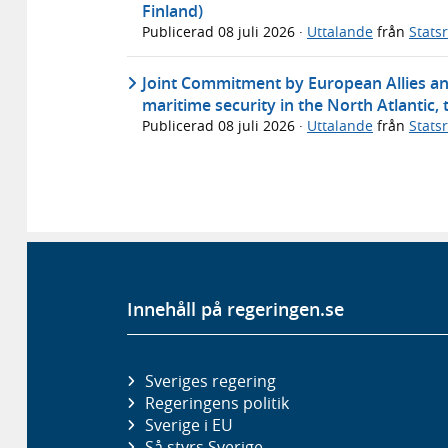
Finland)
Publicerad
08 juli 2026
·
Uttalande
från
Stats
Joint Commitment by European Allies and
maritime security in the North Atlantic, 
Publicerad
08 juli 2026
·
Uttalande
från
Stats
Innehåll på regeringen.se
Sveriges regering
Regeringens politik
Sverige i EU
Så styrs Sverige