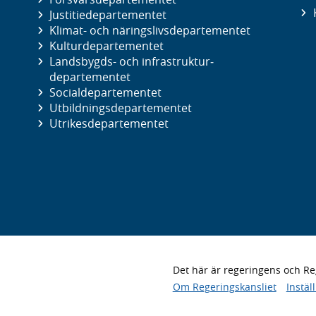
Justitie­departementet
Klimat- och näringslivs­departementet
Kultur­departementet
Landsbygds- och infrastruktur­
departementet
Social­departementet
Utbildnings­departementet
Utrikes­departementet
Det här är regeringens och 
Om Regeringskansliet
Instäl