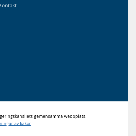
Kontakt
Regeringskansliets gemensamma webbplats.
lningar av kakor