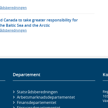
rådsberedningen
 Canada to take greater responsibility for
the Baltic Sea and the Arctic
rådsberedningen
Departement
Ko
Statsrådsberedningen
Reg
10
Arbetsmarknads­departementet
Väx
Finans­departementet
Försvars­departementet