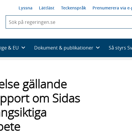
Lyssna
Lättläst
Teckenspråk
Prenumerera via e-
När
du
börjar
skriva
så
rige & EU
Dokument & publikationer
Så styrs S
framträder
en
lista
med
sökförslag
else gällande
apport om Sidas
ngsiktiga
bete