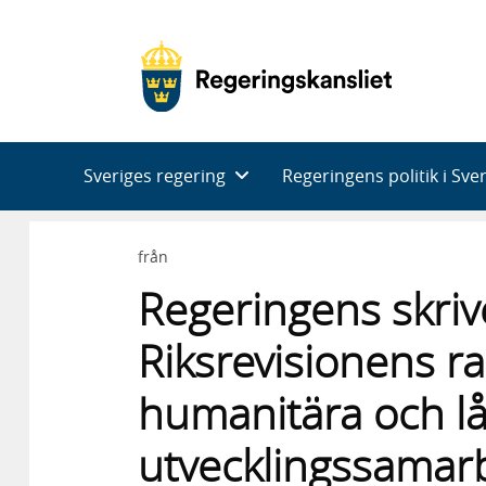
Huvudnavigering
Sveriges regering
Regeringens politik i Sve
från
Regeringens skriv
Riksrevisionens r
humanitära och lå
utvecklingssamar