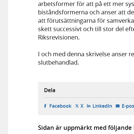
arbetsformer för att på ett mer sy
biståndsformerna och anser att det
att förutsättningarna för samverka
skett successivt och till stor del 
Riksrevisionen.
I och med denna skrivelse anser re
slutbehandlad.
Dela
- öppnas i ny flik, extern w
- öppnas i ny flik, ext
- öppnas i
Facebook
X
LinkedIn
E-pos
Sidan är uppmärkt med följande 