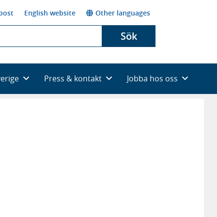
post
English website
Other languages
Sök
verige
Press & kontakt
Jobba hos oss