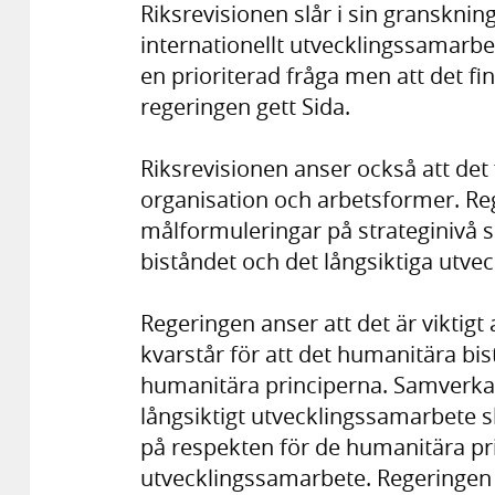
Riksrevisionen slår i sin granskning
internationellt utvecklingssamarbet
en prioriterad fråga men att det fi
regeringen gett Sida.
Riksrevisionen anser också att det f
organisation och arbetsformer. R
målformuleringar på strateginiv
biståndet och det långsiktiga utve
Regeringen anser att det är viktigt
kvarstår för att det humanitära bist
humanitära principerna. Samverka
långsiktigt utvecklingssamarbete sk
på respekten för de humanitära pr
utvecklingssamarbete. Regeringen h