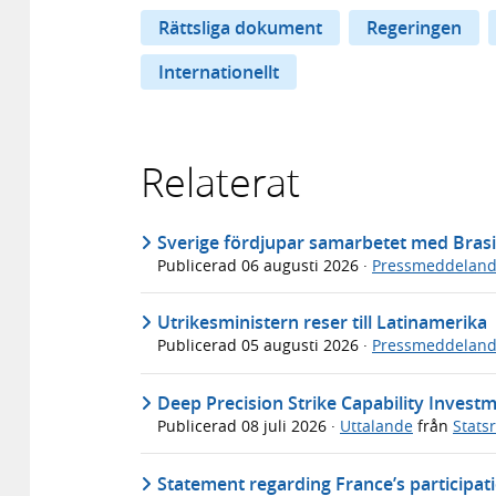
Rättsliga dokument
Regeringen
Internationellt
Relaterat
Sverige fördjupar samarbetet med Brasi
Publicerad
06 augusti 2026
·
Pressmeddelan
Utrikesministern reser till Latinamerika
Publicerad
05 augusti 2026
·
Pressmeddelan
Deep Precision Strike Capability Investme
Publicerad
08 juli 2026
·
Uttalande
från
Stats
Statement regarding France’s participat