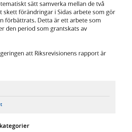
stematiskt sätt samverka mellan de två
 skett förändringar i Sidas arbete som gör
n förbättrats. Detta är ett arbete som
efter den period som grantskats av
geringen att Riksrevisionens rapport är
ebbplats,
ern webbplats,
 ny flik, extern webbplats,
- öppnar din e-postklient,
t
kategorier