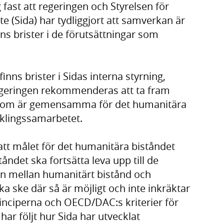
 fast att regeringen och Styrelsen för
e (Sida) har tydliggjort att samverkan är
nns brister i de förutsättningar som
inns brister i Sidas interna styrning,
egeringen rekommenderas att ta fram
å som är gemensamma för det humanitära
cklingssamarbetet.
 att målet för det humanitära biståndet
åndet ska fortsätta leva upp till de
n mellan humanitärt bistånd och
a ske där så är möjligt och inte inkräktar
inciperna och OECD/DAC:s kriterier för
ar följt hur Sida har utvecklat