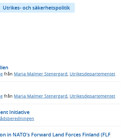
Utrikes- och säkerhetspolitik
lien
de
från
Maria Malmer Stenergard
,
Utrikesdepartementet
de
från
Maria Malmer Stenergard
,
Utrikesdepartementet
nt Initiative
rådsberedningen
ion in NATO’s Forward Land Forces Finland (FLF