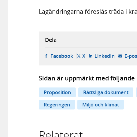
Lagändringarna föreslås träda i kra
Dela
- öppnas i ny flik, extern w
- öppnas i ny flik, ext
- öppnas i
Facebook
X
LinkedIn
E-pos
Sidan är uppmärkt med följande 
Proposition
Rättsliga dokument
Regeringen
Miljö och klimat
Relaterat