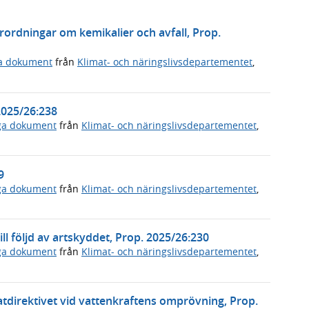
ordningar om kemikalier och avfall, Prop.
ga dokument
från
Klimat- och näringslivsdepartementet
,
2025/26:238
iga dokument
från
Klimat- och näringslivsdepartementet
,
9
iga dokument
från
Klimat- och näringslivsdepartementet
,
ll följd av artskyddet, Prop. 2025/26:230
iga dokument
från
Klimat- och näringslivsdepartementet
,
atdirektivet vid vattenkraftens omprövning, Prop.