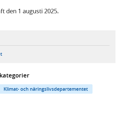
ft den 1 augusti 2025.
ebbplats,
ern webbplats,
 ny flik, extern webbplats,
- öppnar din e-postklient,
t
kategorier
Klimat- och näringslivsdepartementet