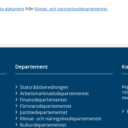
iga dokument
från
Klimat- och näringslivsdepartementet
,
Departement
Ko
Statsrådsberedningen
Reg
10
Arbetsmarknads­departementet
Väx
Finans­departementet
Försvars­departementet
Justitie­departementet
Klimat- och näringslivs­departementet
Kultur­departementet