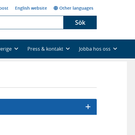
post
English website
Other languages
Sök
verige
Press & kontakt
Jobba hos oss