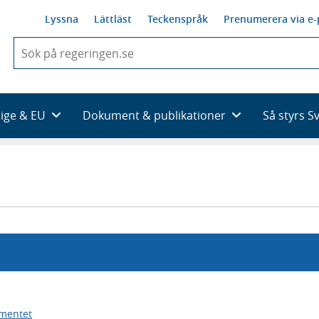
Lyssna
Lättläst
Teckenspråk
Prenumerera via e-
När
du
börjar
skriva
så
rige & EU
Dokument & publikationer
Så styrs S
framträder
en
lista
med
sökförslag
ementet