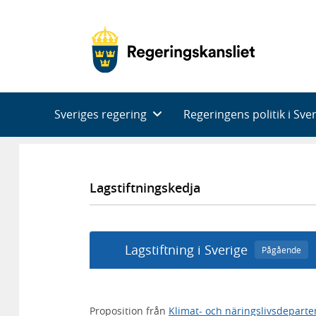
Huvudnavigering
Sveriges regering
Regeringens politik i Sve
Lagstiftningskedja
Lagstiftning i Sverige
Pågående
Proposition från
Klimat- och näringslivsdepart