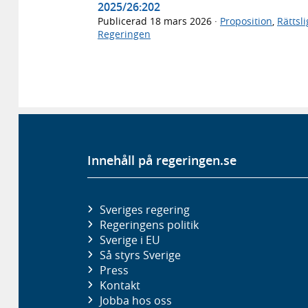
2025/26:202
Publicerad
18 mars 2026
·
Proposition
,
Rättsl
Regeringen
Innehåll på regeringen.se
Sveriges regering
Regeringens politik
Sverige i EU
Så styrs Sverige
Press
Kontakt
Jobba hos oss