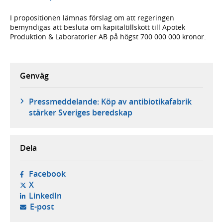
I propositionen lämnas förslag om att regeringen
bemyndigas att besluta om kapitaltillskott till Apotek
Produktion & Laboratorier AB på högst 700 000 000 kronor.
Genväg
Pressmeddelande: Köp av antibiotikafabrik
stärker Sveriges beredskap
Dela
- öppnas i ny flik, extern webbplats,
Facebook
- öppnas i ny flik, extern webbplats,
X
- öppnas i ny flik, extern webbplats,
LinkedIn
- öppnar din e-postklient,
E-post