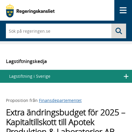
Me
När
Sö
du
börjar
skriva
så
framträder
en
Lagstiftningskedja
lista
med
Lagstiftning i Sverige
sökförslag
Proposition från
Finansdepartementet
Extra ändringsbudget för 2025 –
Kapitaltillskott till Apotek
Produktion & Laboratorier AB