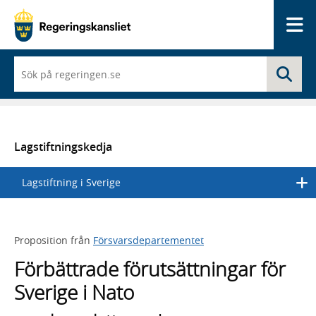
Me
När
Sö
du
börjar
skriva
så
framträder
en
Lagstiftningskedja
lista
med
Lagstiftning i Sverige
sökförslag
Proposition från
Försvarsdepartementet
Förbättrade förutsättningar för
Sverige i Nato