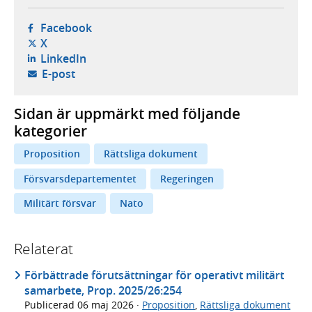
- öppnas i ny flik, extern webbplats,
Facebook
- öppnas i ny flik, extern webbplats,
X
- öppnas i ny flik, extern webbplats,
LinkedIn
- öppnar din e-postklient,
E-post
Sidan är uppmärkt med följande
kategorier
Proposition
Rättsliga dokument
Försvarsdepartementet
Regeringen
Militärt försvar
Nato
Relaterat
Förbättrade förutsättningar för operativt militärt
samarbete, Prop. 2025/26:254
Publicerad
06 maj 2026
·
Proposition
,
Rättsliga dokument