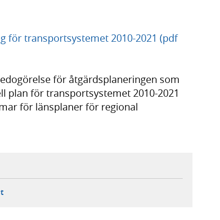
ng för transportsystemet 2010-2021 (pdf
 redogörelse för åtgärdsplaneringen som
onell plan för transportsystemet 2010-2021
mar för länsplaner för regional
ebbplats,
ern webbplats,
 ny flik, extern webbplats,
- öppnar din e-postklient,
t