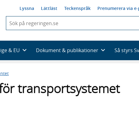
Lyssna
Lättläst
Teckenspråk
Prenumerera via e-
När
du
börjar
skriva
så
rige & EU
Dokument & publikationer
Så styrs S
framträder
en
lista
ntet
med
sökförslag
för transportsystemet