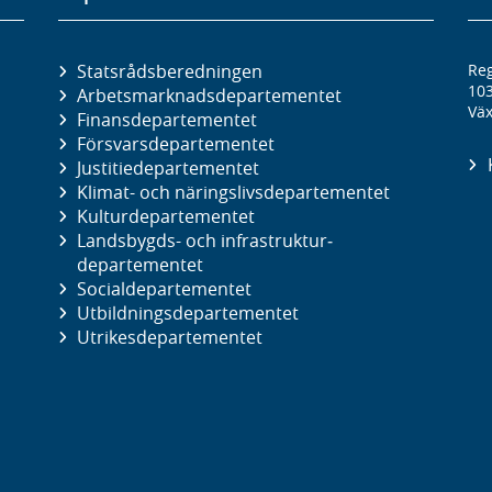
Statsrådsberedningen
Reg
10
Arbetsmarknads­departementet
Väx
Finans­departementet
Försvars­departementet
Justitie­departementet
Klimat- och näringslivs­departementet
Kultur­departementet
Landsbygds- och infrastruktur­
departementet
Social­departementet
Utbildnings­departementet
Utrikes­departementet