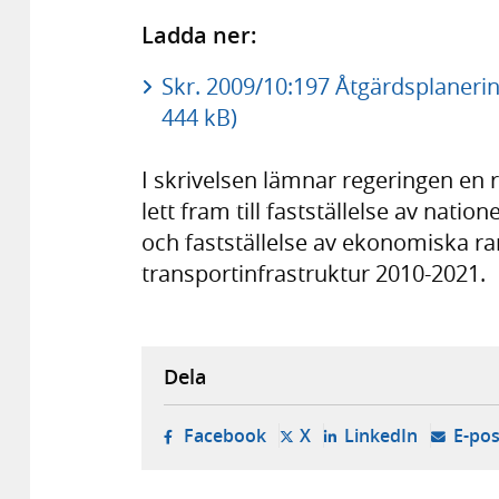
Ladda ner:
Skr. 2009/10:197 Åtgärdsplaneri
444 kB)
I skrivelsen lämnar regeringen en
lett fram till fastställelse av nati
och fastställelse av ekonomiska ra
transportinfrastruktur 2010-2021.
Dela
- öppnas i ny flik, extern w
- öppnas i ny flik, ext
- öppnas i
Facebook
X
LinkedIn
E-pos