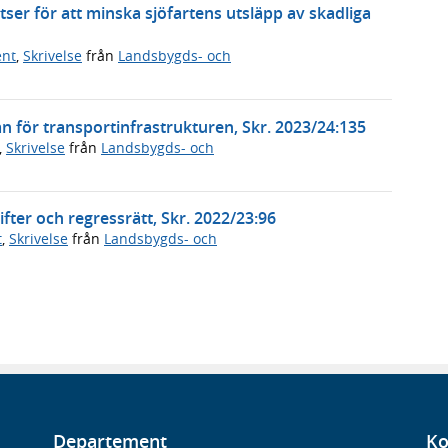
ser för att minska sjöfartens utsläpp av skadliga
ent
,
Skrivelse
från
Landsbygds- och
n för transportinfrastrukturen, Skr. 2023/24:135
,
Skrivelse
från
Landsbygds- och
fter och regressrätt, Skr. 2022/23:96
t
,
Skrivelse
från
Landsbygds- och
Departement
Ko