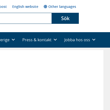
post
English website
Other languages
Sök
verige
Press & kontakt
Jobba hos oss