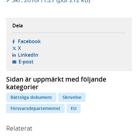
Dela
- öppnas i ny flik, extern webbplats,
Facebook
- öppnas i ny flik, extern webbplats,
X
- öppnas i ny flik, extern webbplats,
LinkedIn
- öppnar din e-postklient,
E-post
Sidan är uppmärkt med följande
kategorier
Rättsliga dokument
Skrivelse
Försvarsdepartementet
EU
Relaterat