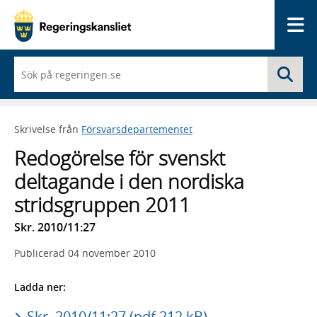
Me
När
Sö
du
börjar
skriva
så
Skrivelse från
Försvarsdepartementet
framträder
en
Redogörelse för svenskt
lista
med
deltagande i den nordiska
sökförslag
stridsgruppen 2011
Skr. 2010/11:27
Publicerad
04 november 2010
Ladda ner:
Skr. 2010/11:27 (pdf 212 kB)