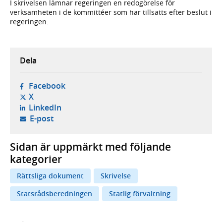
I skrivelsen lämnar regeringen en redogörelse för
verksamheten i de kommittéer som har tillsatts efter beslut i
regeringen.
Dela
- öppnas i ny flik, extern webbplats,
Facebook
- öppnas i ny flik, extern webbplats,
X
- öppnas i ny flik, extern webbplats,
LinkedIn
- öppnar din e-postklient,
E-post
Sidan är uppmärkt med följande
kategorier
Rättsliga dokument
Skrivelse
Statsrådsberedningen
Statlig förvaltning