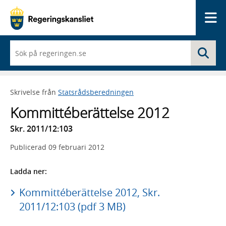
Me
När
Sö
du
börjar
skriva
så
Skrivelse från
Statsrådsberedningen
framträder
en
Kommittéberättelse 2012
lista
med
Skr. 2011/12:103
sökförslag
Publicerad
09 februari 2012
Ladda ner:
Kommittéberättelse 2012, Skr.
2011/12:103 (pdf 3 MB)