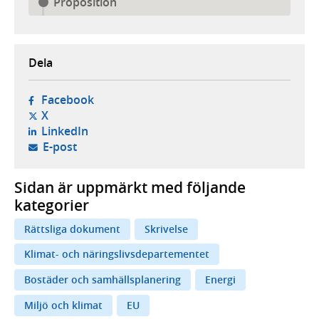
Proposition
Dela
- öppnas i ny flik, extern webbplats,
Facebook
- öppnas i ny flik, extern webbplats,
X
- öppnas i ny flik, extern webbplats,
LinkedIn
- öppnar din e-postklient,
E-post
Sidan är uppmärkt med följande
kategorier
Rättsliga dokument
Skrivelse
Klimat- och näringslivsdepartementet
Bostäder och samhällsplanering
Energi
Miljö och klimat
EU