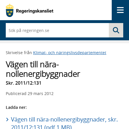
Me
När
Sö
du
börjar
skriva
så
Skrivelse från
Klimat- och näringslivsdepartementet
framträder
en
Vägen till nära-
lista
med
nollenergibyggnader
sökförslag
Skr. 2011/12:131
Publicerad
29 mars 2012
Ladda ner:
Vägen till nära-nollenergibyggnader, skr.
2011/12:131 (pdf 1 MB)